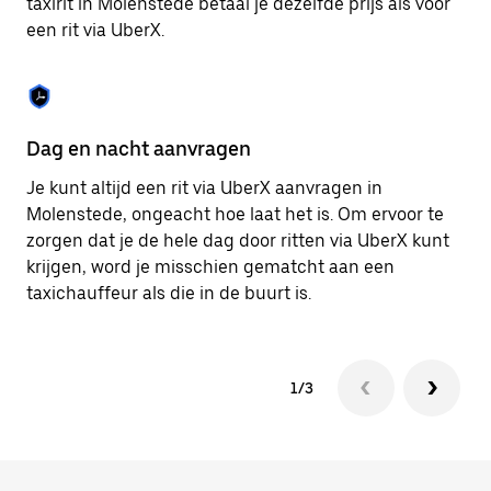
taxirit in Molenstede betaal je dezelfde prijs als voor
om
een rit via UberX.
de
agenda
te
sluiten.
Dag en nacht aanvragen
Ve
Je kunt altijd een rit via UberX aanvragen in
Ub
Molenstede, ongeacht hoe laat het is. Om ervoor te
pa
zorgen dat je de hele dag door ritten via UberX kunt
je
krijgen, word je misschien gematcht aan een
hu
taxichauffeur als die in de buurt is.
ku
1/3