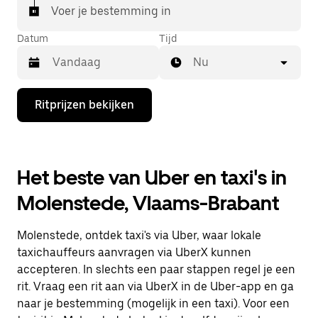
Voer je bestemming in
Datum
Tijd
Nu
Druk
Ritprijzen bekijken
op
de
pijl
omlaag
om
Het beste van Uber en taxi's in
de
agenda
Molenstede, Vlaams-Brabant
te
openen
en
Molenstede, ontdek taxi's via Uber, waar lokale
een
datum
taxichauffeurs aanvragen via UberX kunnen
te
accepteren. In slechts een paar stappen regel je een
selecteren.
rit. Vraag een rit aan via UberX in de Uber-app en ga
Druk
op
naar je bestemming (mogelijk in een taxi). Voor een
Escape