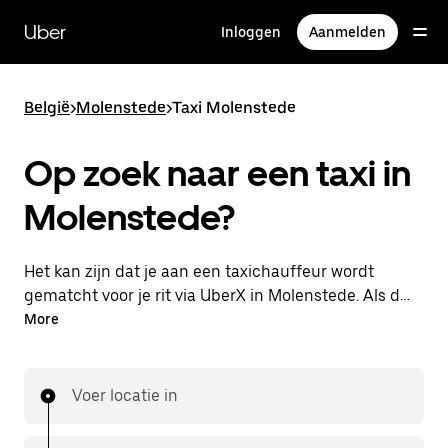
Doorgaan
naar
Uber
Inloggen
Aanmelden
hoofdinhoud
België
>
Molenstede
>
Taxi Molenstede
Op zoek naar een taxi in
Molenstede?
Het kan zijn dat je aan een taxichauffeur wordt
gematcht voor je rit via UberX in Molenstede. Als dat
zo is, profiteer je van dezelfde 24/7 beschikbaarheid
More
en betaalbare prijzen die je van UberX gewend bent,
maar ga je met een taxi naar je bestemming.
Voer locatie in