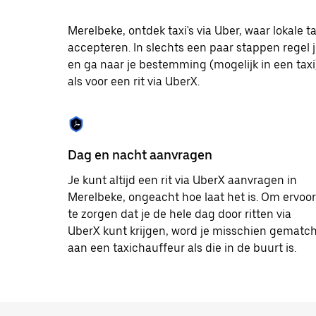
op
Escape
om
Merelbeke, ontdek taxi's via Uber, waar lokale
de
accepteren. In slechts een paar stappen regel j
agenda
en ga naar je bestemming (mogelijk in een taxi).
te
sluiten.
als voor een rit via UberX.
Dag en nacht aanvragen
Je kunt altijd een rit via UberX aanvragen in
Merelbeke, ongeacht hoe laat het is. Om ervoor
te zorgen dat je de hele dag door ritten via
UberX kunt krijgen, word je misschien gematc
aan een taxichauffeur als die in de buurt is.