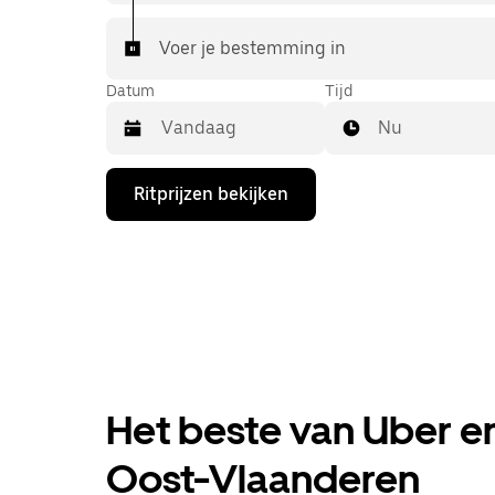
Voer je bestemming in
Datum
Tijd
Nu
Druk
Ritprijzen bekijken
op
de
pijl
omlaag
om
de
agenda
te
openen
en
een
Het beste van Uber en
datum
te
selecteren.
Oost-Vlaanderen
Druk