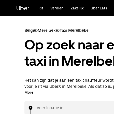
Doorgaan
naar
Uber
Rit
Verdien
Zakelijk
Uber Eats
hoofdinhoud
België
>
Merelbeke
>
Taxi Merelbeke
Op zoek naar 
taxi in Merelb
Het kan zijn dat je aan een taxichauffeur word
voor je rit via UberX in Merelbeke. Als dat zo is, 
van dezelfde 24/7 beschikbaarheid en betaalba
More
die je van UberX gewend bent, maar ga je met 
naar je bestemming.
Voer locatie in