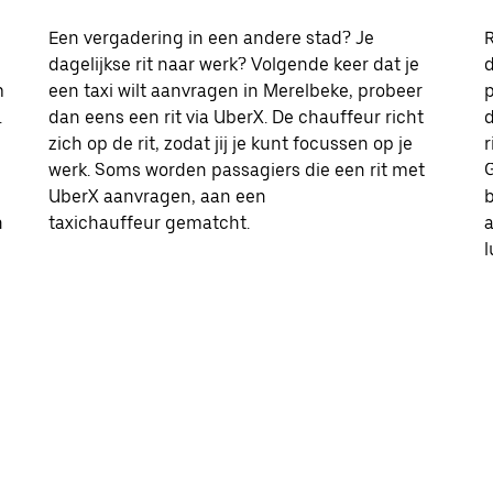
Een vergadering in een andere stad? Je
R
dagelijkse rit naar werk? Volgende keer dat je
d
m
een taxi wilt aanvragen in Merelbeke, probeer
p
.
dan eens een rit via UberX. De chauffeur richt
d
zich op de rit, zodat jij je kunt focussen op je
r
werk. Soms worden passagiers die een rit met
G
UberX aanvragen, aan een
b
n
taxichauffeur gematcht.
l