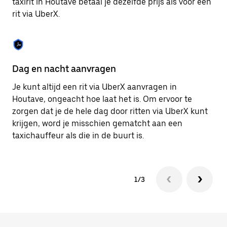
taxirit in Houtave betaal je dezelfde prijs als voor een
om
rit via UberX.
de
agenda
te
sluiten.
Dag en nacht aanvragen
Ve
Je kunt altijd een rit via UberX aanvragen in
Ub
Houtave, ongeacht hoe laat het is. Om ervoor te
pa
zorgen dat je de hele dag door ritten via UberX kunt
al
krijgen, word je misschien gematcht aan een
bi
taxichauffeur als die in de buurt is.
ku
1/3