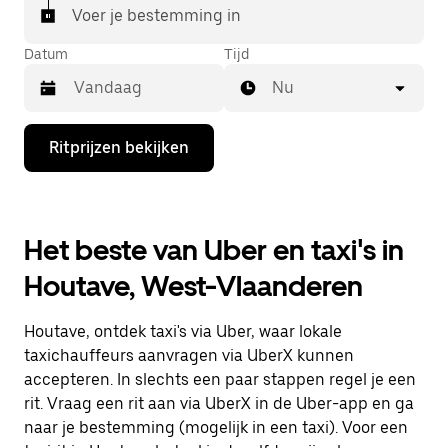
Voer je bestemming in
Datum
Tijd
Nu
Druk
Ritprijzen bekijken
op
de
pijl
omlaag
om
Het beste van Uber en taxi's in
de
agenda
Houtave, West-Vlaanderen
te
openen
en
Houtave, ontdek taxi's via Uber, waar lokale
een
datum
taxichauffeurs aanvragen via UberX kunnen
te
accepteren. In slechts een paar stappen regel je een
selecteren.
rit. Vraag een rit aan via UberX in de Uber-app en ga
Druk
op
naar je bestemming (mogelijk in een taxi). Voor een
Escape