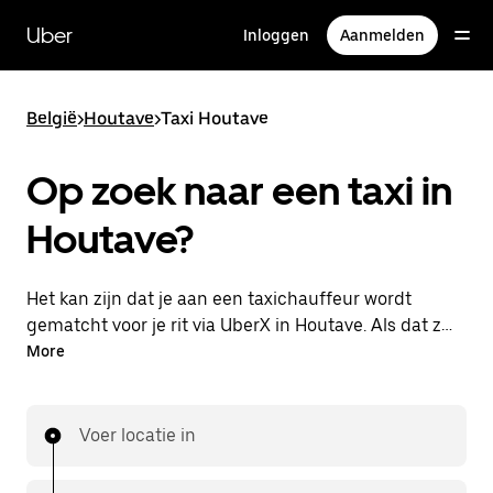
Doorgaan
naar
Uber
Inloggen
Aanmelden
hoofdinhoud
België
>
Houtave
>
Taxi Houtave
Op zoek naar een taxi in
Houtave?
Het kan zijn dat je aan een taxichauffeur wordt
gematcht voor je rit via UberX in Houtave. Als dat zo
is, profiteer je van dezelfde 24/7 beschikbaarheid en
More
betaalbare prijzen die je van UberX gewend bent,
maar ga je met een taxi naar je bestemming.
Voer locatie in