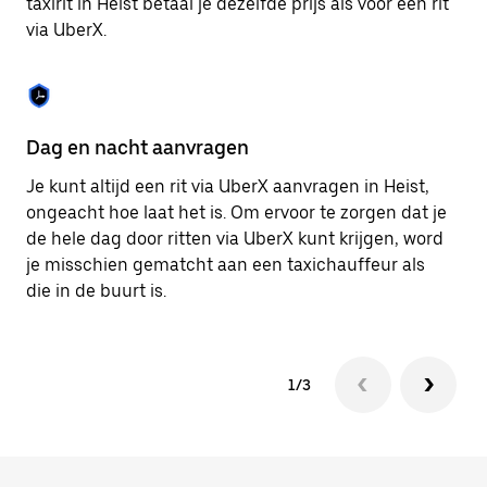
taxirit in Heist betaal je dezelfde prijs als voor een rit
om
via UberX.
de
agenda
te
sluiten.
Dag en nacht aanvragen
Ve
Je kunt altijd een rit via UberX aanvragen in Heist,
Ub
ongeacht hoe laat het is. Om ervoor te zorgen dat je
pa
de hele dag door ritten via UberX kunt krijgen, word
al
je misschien gematcht aan een taxichauffeur als
bi
die in de buurt is.
ku
1/3