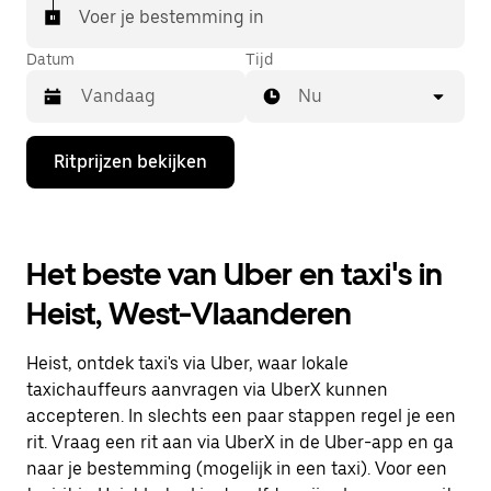
Voer je bestemming in
Datum
Tijd
Nu
Druk
Ritprijzen bekijken
op
de
pijl
omlaag
om
Het beste van Uber en taxi's in
de
agenda
Heist, West-Vlaanderen
te
openen
en
Heist, ontdek taxi's via Uber, waar lokale
een
datum
taxichauffeurs aanvragen via UberX kunnen
te
accepteren. In slechts een paar stappen regel je een
selecteren.
rit. Vraag een rit aan via UberX in de Uber-app en ga
Druk
op
naar je bestemming (mogelijk in een taxi). Voor een
Escape