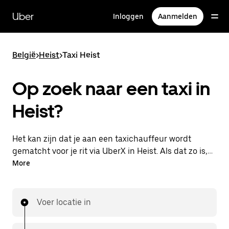
Doorgaan
naar
Uber
Inloggen
Aanmelden
hoofdinhoud
België
>
Heist
>
Taxi Heist
Op zoek naar een taxi in
Heist?
Het kan zijn dat je aan een taxichauffeur wordt
gematcht voor je rit via UberX in Heist. Als dat zo is,
profiteer je van dezelfde 24/7 beschikbaarheid en
More
betaalbare prijzen die je van UberX gewend bent,
maar ga je met een taxi naar je bestemming.
Voer locatie in