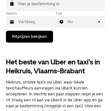
Voer je bestemming in
Datum
Tijd
Nu
Druk
Ritprijzen bekijken
op
de
pijl
omlaag
om
Het beste van Uber en taxi's in
de
agenda
Heikruis, Vlaams-Brabant
te
openen
en
Heikruis, ontdek taxi's via Uber, waar lokale
een
datum
taxichauffeurs aanvragen via UberX kunnen
te
accepteren. In slechts een paar stappen regel je een
selecteren.
rit. Vraag een rit aan via UberX in de Uber-app en ga
Druk
op
naar je bestemming (mogelijk in een taxi). Voor een
Escape