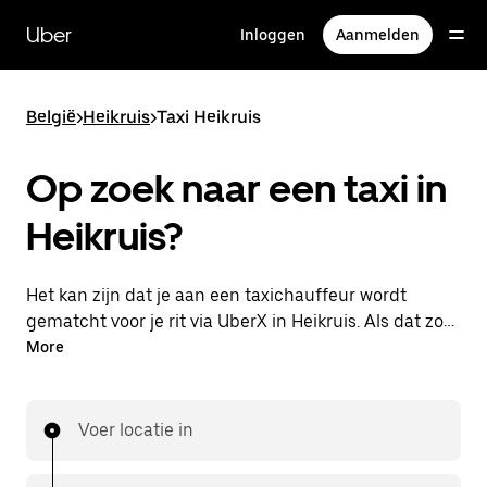
Doorgaan
naar
Uber
Inloggen
Aanmelden
hoofdinhoud
België
>
Heikruis
>
Taxi Heikruis
Op zoek naar een taxi in
Heikruis?
Het kan zijn dat je aan een taxichauffeur wordt
gematcht voor je rit via UberX in Heikruis. Als dat zo
is, profiteer je van dezelfde 24/7 beschikbaarheid en
More
betaalbare prijzen die je van UberX gewend bent,
maar ga je met een taxi naar je bestemming.
Voer locatie in