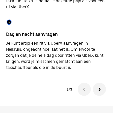
taxirit in Heikruis betaal je dezelfde prijs als voor een
om
rit via UberX.
de
agenda
te
sluiten.
Dag en nacht aanvragen
Ve
Je kunt altijd een rit via UberX aanvragen in
Ub
Heikruis, ongeacht hoe laat het is. Om ervoor te
pa
zorgen dat je de hele dag door ritten via UberX kunt
al
krijgen, word je misschien gematcht aan een
bi
taxichauffeur als die in de buurt is.
ku
1/3