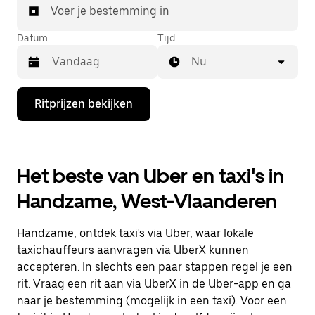
Voer je bestemming in
Datum
Tijd
Nu
Druk
Ritprijzen bekijken
op
de
pijl
omlaag
om
Het beste van Uber en taxi's in
de
agenda
Handzame, West-Vlaanderen
te
openen
en
Handzame, ontdek taxi's via Uber, waar lokale
een
datum
taxichauffeurs aanvragen via UberX kunnen
te
accepteren. In slechts een paar stappen regel je een
selecteren.
rit. Vraag een rit aan via UberX in de Uber-app en ga
Druk
op
naar je bestemming (mogelijk in een taxi). Voor een
Escape