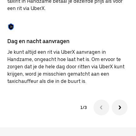
taxirit in Handzame betaal je dezelfde prijs als voor
om
een rit via UberX.
de
agenda
te
sluiten.
Dag en nacht aanvragen
Ve
Je kunt altijd een rit via UberX aanvragen in
Ub
Handzame, ongeacht hoe laat het is. Om ervoor te
pa
zorgen dat je de hele dag door ritten via UberX kunt
al
krijgen, word je misschien gematcht aan een
bi
taxichauffeur als die in de buurt is.
ku
1/3