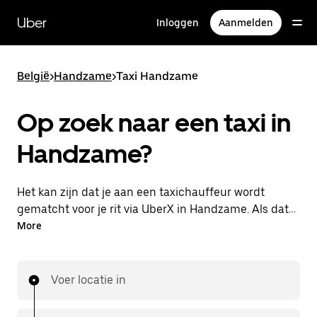
Doorgaan
naar
Uber
Inloggen
Aanmelden
hoofdinhoud
België
>
Handzame
>
Taxi Handzame
Op zoek naar een taxi in
Handzame?
Het kan zijn dat je aan een taxichauffeur wordt
gematcht voor je rit via UberX in Handzame. Als dat
zo is, profiteer je van dezelfde 24/7 beschikbaarheid
More
en betaalbare prijzen die je van UberX gewend bent,
maar ga je met een taxi naar je bestemming.
Voer locatie in