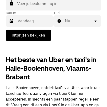
Voer je bestemming in
Datum
Tijd
Nu
Druk
Ritprijzen bekijken
op
de
pijl
omlaag
om
Het beste van Uber en taxi's in
de
agenda
Halle-Booienhoven, Vlaams-
te
openen
Brabant
en
een
datum
Halle-Booienhoven, ontdek taxi's via Uber, waar lokale
te
selecteren.
taxichauffeurs aanvragen via UberX kunnen
Druk
accepteren. In slechts een paar stappen regel je een
op
rit. Vraag een rit aan via UberX in de Uber-app en ga
Escape