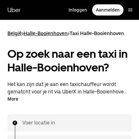
Doorgaan
naar
Uber
Inloggen
Aanmelden
hoofdinhoud
België
>
Halle-Booienhoven
>
Taxi Halle-Booienhoven
Op zoek naar een taxi in
Halle-Booienhoven?
Het kan zijn dat je aan een taxichauffeur wordt
gematcht voor je rit via UberX in Halle-Booienhoven.
Als dat zo is, profiteer je van dezelfde 24/7
More
beschikbaarheid en betaalbare prijzen die je van
UberX gewend bent, maar ga je met een taxi naar
je bestemming.
Voer locatie in