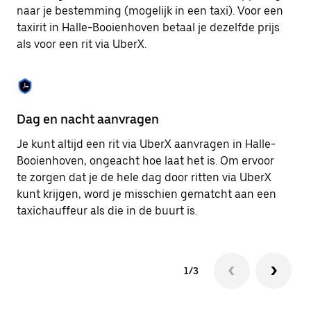
om
naar je bestemming (mogelijk in een taxi). Voor een
de
taxirit in Halle-Booienhoven betaal je dezelfde prijs
agenda
als voor een rit via UberX.
te
sluiten.
Dag en nacht aanvragen
Ve
Je kunt altijd een rit via UberX aanvragen in Halle-
Ub
Booienhoven, ongeacht hoe laat het is. Om ervoor
pa
te zorgen dat je de hele dag door ritten via UberX
ha
kunt krijgen, word je misschien gematcht aan een
zo
taxichauffeur als die in de buurt is.
je
1/3