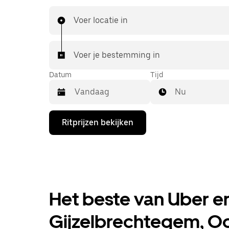
betaalbare prijzen die je van UberX gewend be
je met een taxi naar je bestemming.
Voer locatie in
Voer je bestemming in
Datum
Tijd
Nu
Druk
Ritprijzen bekijken
op
de
pijl
omlaag
om
de
agenda
te
Het beste van Uber en 
openen
en
Gijzelbrechtegem, O
een
datum