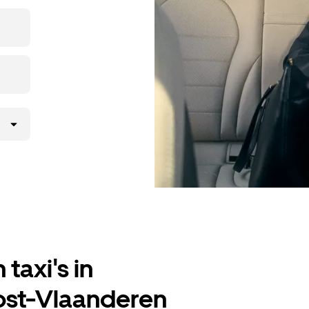
nt, maar ga
taxi's in
ost-Vlaanderen