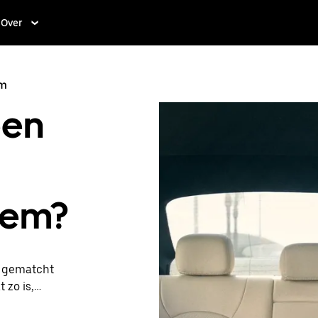
Over
em
een
gem?
t gematcht
 zo is,
 en