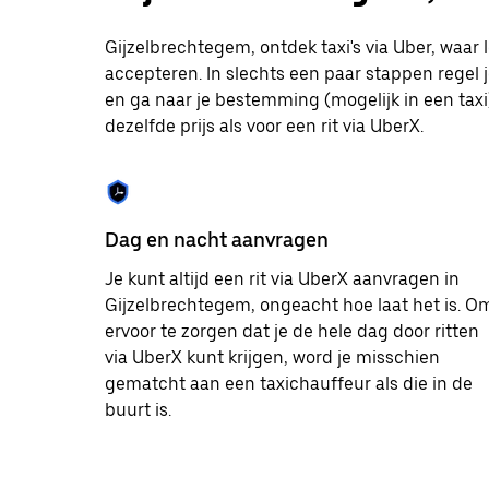
te
selecteren.
Gijzelbrechtegem, ontdek taxi's via Uber, waar
Druk
accepteren. In slechts een paar stappen regel j
op
Escape
en ga naar je bestemming (mogelijk in een taxi)
om
dezelfde prijs als voor een rit via UberX.
de
agenda
te
sluiten.
Dag en nacht aanvragen
Je kunt altijd een rit via UberX aanvragen in
Gijzelbrechtegem, ongeacht hoe laat het is. O
ervoor te zorgen dat je de hele dag door ritten
via UberX kunt krijgen, word je misschien
gematcht aan een taxichauffeur als die in de
buurt is.