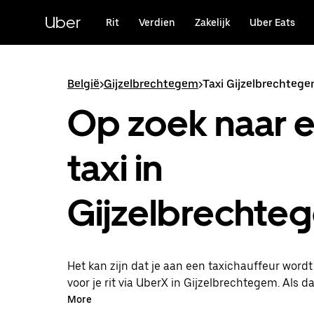
Doorgaan
naar
Uber
Rit
Verdien
Zakelijk
Uber Eats
hoofdinhoud
België
>
Gijzelbrechtegem
>
Taxi Gijzelbrechteg
Op zoek naar 
taxi in
Gijzelbrechte
Het kan zijn dat je aan een taxichauffeur word
voor je rit via UberX in Gijzelbrechtegem. Als dat
profiteer je van dezelfde 24/7 beschikbaarheid
More