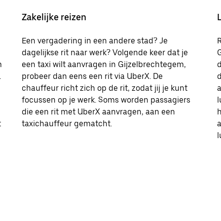
Zakelijke reizen
Een vergadering in een andere stad? Je
R
dagelijkse rit naar werk? Volgende keer dat je
G
m
een taxi wilt aanvragen in Gijzelbrechtegem,
d
.
probeer dan eens een rit via UberX. De
d
chauffeur richt zich op de rit, zodat jij je kunt
a
focussen op je werk. Soms worden passagiers
l
die een rit met UberX aanvragen, aan een
h
t
taxichauffeur gematcht.
l