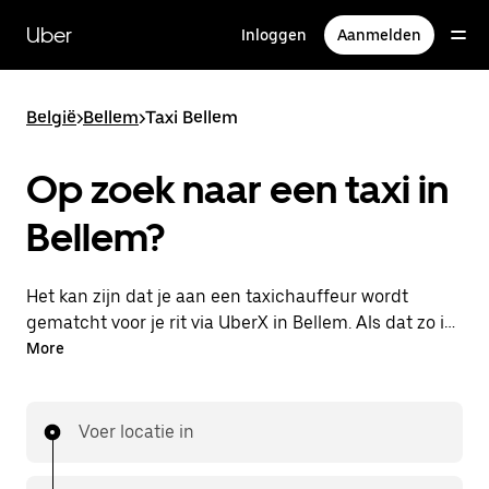
Doorgaan
naar
Uber
Inloggen
Aanmelden
hoofdinhoud
België
>
Bellem
>
Taxi Bellem
Op zoek naar een taxi in
Bellem?
Het kan zijn dat je aan een taxichauffeur wordt
gematcht voor je rit via UberX in Bellem. Als dat zo is,
profiteer je van dezelfde 24/7 beschikbaarheid en
More
betaalbare prijzen die je van UberX gewend bent,
maar ga je met een taxi naar je bestemming.
Voer locatie in