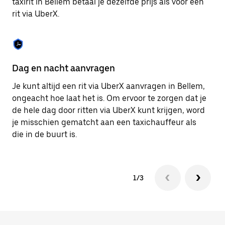
taxirit in Bellem betaal je dezelfde prijs als voor een
om
rit via UberX.
de
agenda
te
sluiten.
Dag en nacht aanvragen
Ve
Je kunt altijd een rit via UberX aanvragen in Bellem,
Ub
ongeacht hoe laat het is. Om ervoor te zorgen dat je
pa
de hele dag door ritten via UberX kunt krijgen, word
al
je misschien gematcht aan een taxichauffeur als
bi
die in de buurt is.
ku
1/3