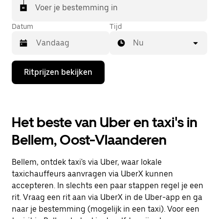
Voer je bestemming in
Datum
Tijd
Nu
Druk
Ritprijzen bekijken
op
de
pijl
omlaag
om
Het beste van Uber en taxi's in
de
agenda
Bellem, Oost-Vlaanderen
te
openen
en
Bellem, ontdek taxi's via Uber, waar lokale
een
datum
taxichauffeurs aanvragen via UberX kunnen
te
accepteren. In slechts een paar stappen regel je een
selecteren.
rit. Vraag een rit aan via UberX in de Uber-app en ga
Druk
op
naar je bestemming (mogelijk in een taxi). Voor een
Escape