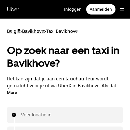
Doorgaan
naar
Uber
Inloggen
Aanmelden
hoofdinhoud
België
>
Bavikhove
>
Taxi Bavikhove
Op zoek naar een taxi in
Bavikhove?
Het kan zijn dat je aan een taxichauffeur wordt
gematcht voor je rit via UberX in Bavikhove. Als dat zo
is, profiteer je van dezelfde 24/7 beschikbaarheid en
More
betaalbare prijzen die je van UberX gewend bent,
maar ga je met een taxi naar je bestemming.
Voer locatie in