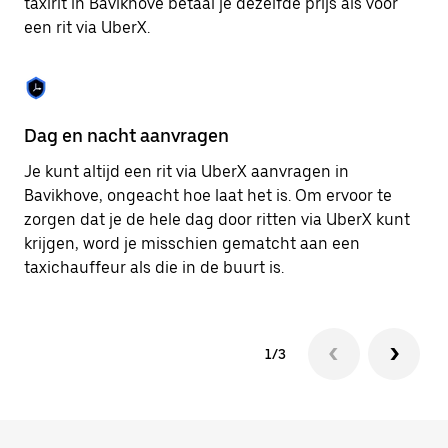
taxirit in Bavikhove betaal je dezelfde prijs als voor
om
een rit via UberX.
de
agenda
te
sluiten.
Dag en nacht aanvragen
Ve
Je kunt altijd een rit via UberX aanvragen in
Ub
Bavikhove, ongeacht hoe laat het is. Om ervoor te
pa
zorgen dat je de hele dag door ritten via UberX kunt
al
krijgen, word je misschien gematcht aan een
bi
taxichauffeur als die in de buurt is.
ku
1/3