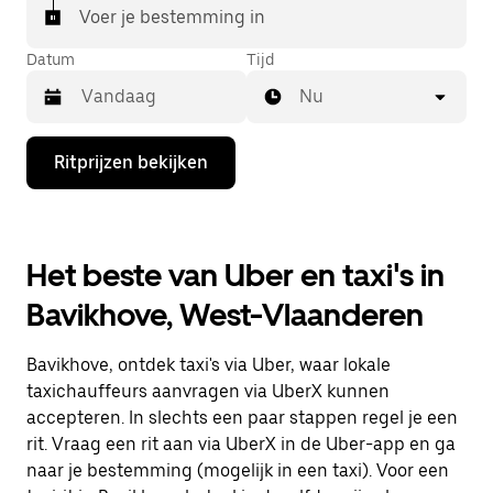
Voer je bestemming in
Datum
Tijd
Nu
Druk
Ritprijzen bekijken
op
de
pijl
omlaag
om
Het beste van Uber en taxi's in
de
agenda
Bavikhove, West-Vlaanderen
te
openen
en
Bavikhove, ontdek taxi's via Uber, waar lokale
een
datum
taxichauffeurs aanvragen via UberX kunnen
te
accepteren. In slechts een paar stappen regel je een
selecteren.
rit. Vraag een rit aan via UberX in de Uber-app en ga
Druk
op
naar je bestemming (mogelijk in een taxi). Voor een
Escape