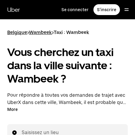
Passer
au
Uber
Se connecter
S'inscrire
contenu
principal
Belgique
>
Wambeek
>
Taxi : Wambeek
Vous cherchez un taxi
dans la ville suivante :
Wambeek ?
Pour répondre à toutes vos demandes de trajet avec
UberX dans cette ville, Wambeek, il est probable que
nous vous mettions en relation avec un chauffeur de
More
taxi. Le cas échéant, lors de votre trajet en taxi, vous
bénéficierez des mêmes prix abordables et de la
même disponibilité (24 h/24 et 7/j) qu'avec UberX.
Saisissez un lieu