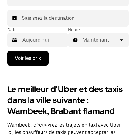
Saisissez la destination
Date
Heure
Maintenant
Appuyez
Voir les prix
sur
la
flèche
vers
le
Le meilleur d'Uber et des taxis
bas
pour
dans la ville suivante :
ouvrir
le
Wambeek, Brabant flamand
calendrier
et
sélectionner
Wambeek : découvrez les trajets en taxi avec Uber.
une
date.
Ici, les chauffeurs de taxis peuvent accepter les