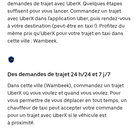
Appuyez
demandes de trajet avec UberX. Quelques étapes
sur
suffisent pour vous lancer. Commandez un trajet
la
touche
avec UberX dans l'application Uber, puis rendez-vous
Échap
à votre destination (peut-être en taxi !). Profitez du
pour
même prix qu'UberX pour votre trajet en taxi dans
fermer
le
cette ville : Wambeek.
calendrier.
Des demandes de trajet 24 h/24 et 7 j/7
Co
Dans cette ville (Wambeek), commandez un trajet
Ub
UberX où vous voulez et quand vous voulez. Pour
pr
vous permettre de vous déplacer en tout temps, un
qu
chauffeur de taxi peut accepter votre commande
fo
pour un trajet avec UberX si le véhicule est
d'
à proximité.
de