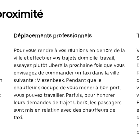
proximité
Déplacements professionnels
Pour vous rendre à vos réunions en dehors de la
V
ville et effectuer vos trajets domicile-travail,
S
essayez plutôt UberX la prochaine fois que vous
l
envisagez de commander un taxi dans la ville
l
on
suivante : Vlezenbeek. Pendant que le
d
chauffeur s'occupe de vous mener à bon port,
t
vous pouvez travailler. Parfois, pour honorer
v
leurs demandes de trajet UberX, les passagers
F
sont mis en relation avec des chauffeurs de
e
taxi.
c
d