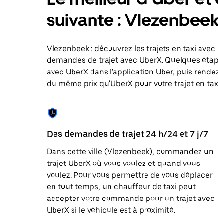
le
calendrier
suivante : Vlezenbee
et
sélectionner
une
date.
Vlezenbeek : découvrez les trajets en taxi avec 
Appuyez
demandes de trajet avec UberX. Quelques étap
sur
avec UberX dans l'application Uber, puis rendez-
la
touche
du même prix qu'UberX pour votre trajet en taxi
Échap
pour
fermer
le
calendrier.
Des demandes de trajet 24 h/24 et 7 j/7
Dans cette ville (Vlezenbeek), commandez un
trajet UberX où vous voulez et quand vous
voulez. Pour vous permettre de vous déplacer
en tout temps, un chauffeur de taxi peut
accepter votre commande pour un trajet avec
UberX si le véhicule est à proximité.