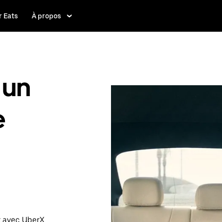
 Eats
À propos
 un
e
t avec UberX