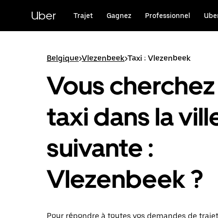
Passer
au
Uber
Trajet
Gagnez
Professionnel
Uber
contenu
principal
Belgique
>
Vlezenbeek
>
Taxi : Vlezenbeek
Vous cherchez
taxi dans la vill
suivante :
Vlezenbeek ?
Pour répondre à toutes vos demandes de traje