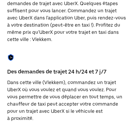
Appuyez
demandes de trajet avec UberX. Quelques étapes
sur
suffisent pour vous lancer. Commandez un trajet
la
touche
avec UberX dans l'application Uber, puis rendez-vous
Échap
à votre destination (peut-être en taxi !). Profitez du
pour
même prix qu'UberX pour votre trajet en taxi dans
fermer
le
cette ville : Vlekkem.
calendrier.
Des demandes de trajet 24 h/24 et 7 j/7
Co
Dans cette ville (Vlekkem), commandez un trajet
Ub
UberX où vous voulez et quand vous voulez. Pour
pr
vous permettre de vous déplacer en tout temps, un
ét
chauffeur de taxi peut accepter votre commande
de
pour un trajet avec UberX si le véhicule est
d'
à proximité.
be