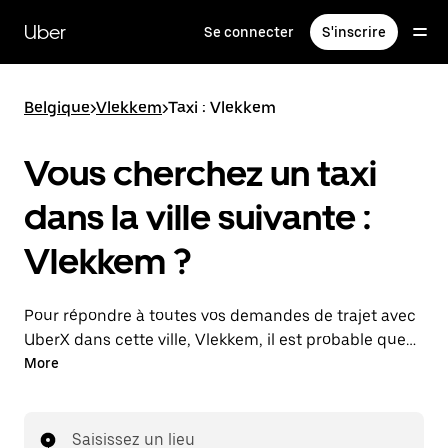
Passer
au
Uber
Se connecter
S'inscrire
contenu
principal
Belgique
>
Vlekkem
>
Taxi : Vlekkem
Vous cherchez un taxi
dans la ville suivante :
Vlekkem ?
Pour répondre à toutes vos demandes de trajet avec
UberX dans cette ville, Vlekkem, il est probable que
nous vous mettions en relation avec un chauffeur de
More
taxi. Le cas échéant, lors de votre trajet en taxi, vous
bénéficierez des mêmes prix abordables et de la
même disponibilité (24 h/24 et 7/j) qu'avec UberX.
Saisissez un lieu