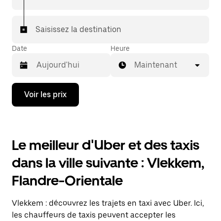
Saisissez la destination
Date
Heure
Maintenant
Appuyez
Voir les prix
sur
la
flèche
vers
le
Le meilleur d'Uber et des taxis
bas
pour
dans la ville suivante : Vlekkem,
ouvrir
le
Flandre-Orientale
calendrier
et
sélectionner
Vlekkem : découvrez les trajets en taxi avec Uber. Ici,
une
date.
les chauffeurs de taxis peuvent accepter les