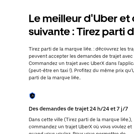
bas
pour
Le meilleur d'Uber et d
ouvrir
le
calendrier
suivante : Tirez parti 
et
sélectionner
une
date.
Tirez parti de la marque liée. : découvrez les tra
Appuyez
peuvent accepter les demandes de trajet avec 
sur
Commandez un trajet avec UberX dans l'applica
la
touche
(peut-être en taxi !). Profitez du même prix qu'U
Échap
parti de la marque liée..
pour
fermer
le
calendrier.
Des demandes de trajet 24 h/24 et 7 j/7
Dans cette ville (Tirez parti de la marque liée.),
commandez un trajet UberX où vous voulez et
quand vous voulez. Pour vous permettre de