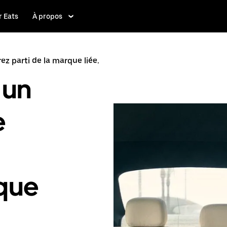
 Eats
À propos
irez parti de la marque liée.
 un
e
rque