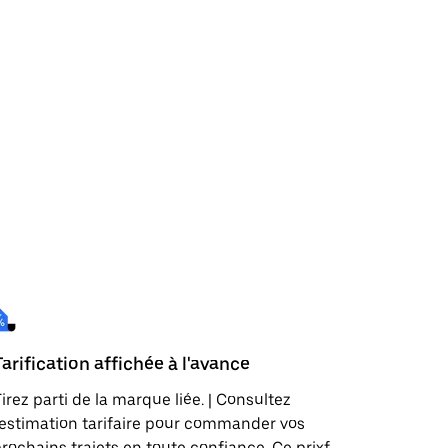
Tarification affichée à l'avance
irez parti de la marque liée. | Consultez
'estimation tarifaire pour commander vos
rochains trajets en toute confiance. Ce prixf