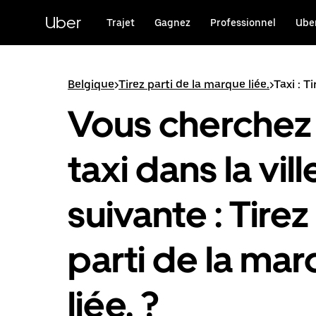
Passer
au
Uber
Trajet
Gagnez
Professionnel
Uber
contenu
principal
Belgique
>
Tirez parti de la marque liée.
>
Taxi : T
Vous cherchez
taxi dans la vill
suivante : Tirez
parti de la ma
liée. ?