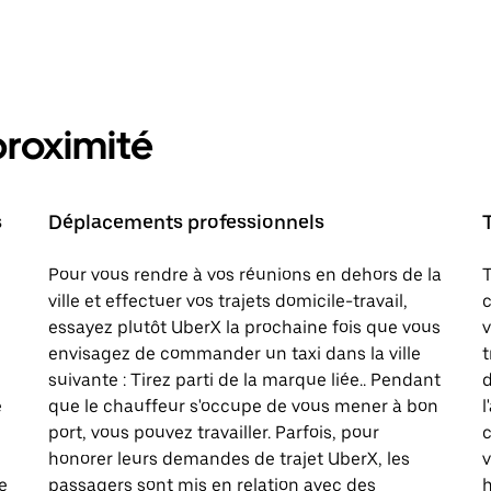
proximité
s
Déplacements professionnels
Pour vous rendre à vos réunions en dehors de la
T
ville et effectuer vos trajets domicile-travail,
c
essayez plutôt UberX la prochaine fois que vous
v
envisagez de commander un taxi dans la ville
t
suivante : Tirez parti de la marque liée.. Pendant
d
e
que le chauffeur s'occupe de vous mener à bon
l
port, vous pouvez travailler. Parfois, pour
c
honorer leurs demandes de trajet UberX, les
v
e
passagers sont mis en relation avec des
h