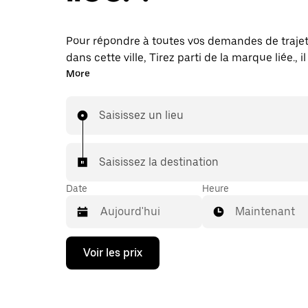
Pour répondre à toutes vos demandes de traje
dans cette ville, Tirez parti de la marque liée., il
probable que nous vous mettions en relation a
More
chauffeur de taxi. Le cas échéant, lors de votre 
taxi, vous bénéficierez des mêmes prix abordab
Saisissez un lieu
même disponibilité (24 h/24 et 7/j) qu'avec Ube
Saisissez la destination
Date
Heure
Maintenant
Appuyez
Voir les prix
sur
la
flèche
vers
le