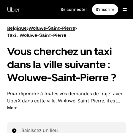
Passer
au
Uber
Se connecter
S'inscrire
contenu
principal
Belgique
>
Woluwe-Saint-Pierre
>
Taxi : Woluwe-Saint-Pierre
Vous cherchez un taxi
dans la ville suivante :
Woluwe-Saint-Pierre ?
Pour répondre à toutes vos demandes de trajet avec
UberX dans cette ville, Woluwe-Saint-Pierre, il est
probable que nous vous mettions en relation avec un
More
chauffeur de taxi. Le cas échéant, lors de votre trajet
en taxi, vous bénéficierez des mêmes prix
abordables et de la même disponibilité (24 h/24 et
Saisissez un lieu