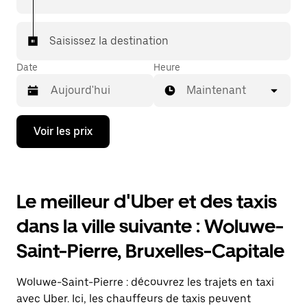
7/j) qu'avec UberX.
Saisissez la destination
Date
Heure
Maintenant
Appuyez
Voir les prix
sur
la
flèche
vers
le
Le meilleur d'Uber et des taxis
bas
pour
dans la ville suivante : Woluwe-
ouvrir
le
Saint-Pierre, Bruxelles-Capitale
calendrier
et
sélectionner
Woluwe-Saint-Pierre : découvrez les trajets en taxi
une
date.
avec Uber. Ici, les chauffeurs de taxis peuvent