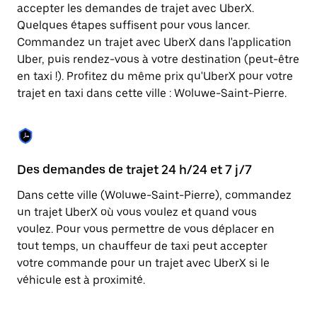
Appuyez
accepter les demandes de trajet avec UberX.
sur
Quelques étapes suffisent pour vous lancer.
la
touche
Commandez un trajet avec UberX dans l'application
Échap
Uber, puis rendez-vous à votre destination (peut-être
pour
en taxi !). Profitez du même prix qu'UberX pour votre
fermer
le
trajet en taxi dans cette ville : Woluwe-Saint-Pierre.
calendrier.
Des demandes de trajet 24 h/24 et 7 j/7
Co
Dans cette ville (Woluwe-Saint-Pierre), commandez
Ub
un trajet UberX où vous voulez et quand vous
pr
voulez. Pour vous permettre de vous déplacer en
En
tout temps, un chauffeur de taxi peut accepter
fo
votre commande pour un trajet avec UberX si le
d'
véhicule est à proximité.
de