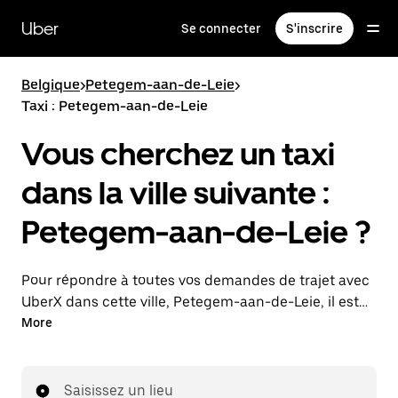
Passer
au
Uber
Se connecter
S'inscrire
contenu
principal
Belgique
>
Petegem-aan-de-Leie
>
Taxi : Petegem-aan-de-Leie
Vous cherchez un taxi
dans la ville suivante :
Petegem-aan-de-Leie ?
Pour répondre à toutes vos demandes de trajet avec
UberX dans cette ville, Petegem-aan-de-Leie, il est
probable que nous vous mettions en relation avec un
More
chauffeur de taxi. Le cas échéant, lors de votre trajet
en taxi, vous bénéficierez des mêmes prix
abordables et de la même disponibilité (24 h/24 et
Saisissez un lieu