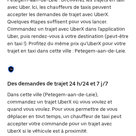
Appuyez
sur
avec Uber. Ici, les chauffeurs de taxis peuvent
la
accepter les demandes de trajet avec UberX.
touche
Quelques étapes suffisent pour vous lancer.
Échap
pour
Commandez un trajet avec UberX dans l'application
fermer
Uber, puis rendez-vous à votre destination (peut-être
le
en taxi !). Profitez du même prix qu'UberX pour votre
calendrier.
trajet en taxi dans cette ville : Petegem-aan-de-Leie.
Des demandes de trajet 24 h/24 et 7 j/7
Co
Dans cette ville (Petegem-aan-de-Leie),
Ub
commandez un trajet UberX où vous voulez et
pr
quand vous voulez. Pour vous permettre de vous
Le
déplacer en tout temps, un chauffeur de taxi peut
de
accepter votre commande pour un trajet avec
bo
UberX si le véhicule est à proximité.
en