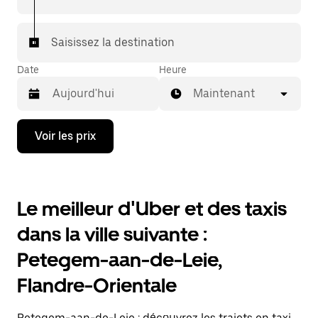
7/j) qu'avec UberX.
Saisissez la destination
Date
Heure
Maintenant
Appuyez
Voir les prix
sur
la
flèche
vers
le
Le meilleur d'Uber et des taxis
bas
pour
dans la ville suivante :
ouvrir
le
Petegem-aan-de-Leie,
calendrier
et
Flandre-Orientale
sélectionner
une
date.
Petegem-aan-de-Leie : découvrez les trajets en taxi