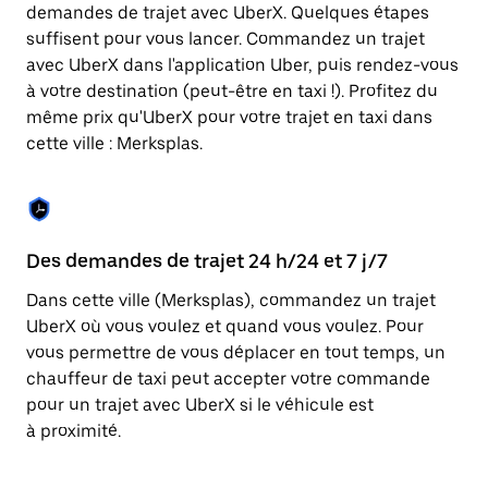
Appuyez
demandes de trajet avec UberX. Quelques étapes
sur
suffisent pour vous lancer. Commandez un trajet
la
touche
avec UberX dans l'application Uber, puis rendez-vous
Échap
à votre destination (peut-être en taxi !). Profitez du
pour
même prix qu'UberX pour votre trajet en taxi dans
fermer
le
cette ville : Merksplas.
calendrier.
Des demandes de trajet 24 h/24 et 7 j/7
Co
Dans cette ville (Merksplas), commandez un trajet
Ub
UberX où vous voulez et quand vous voulez. Pour
pr
vous permettre de vous déplacer en tout temps, un
qu
chauffeur de taxi peut accepter votre commande
fo
pour un trajet avec UberX si le véhicule est
d'
à proximité.
de