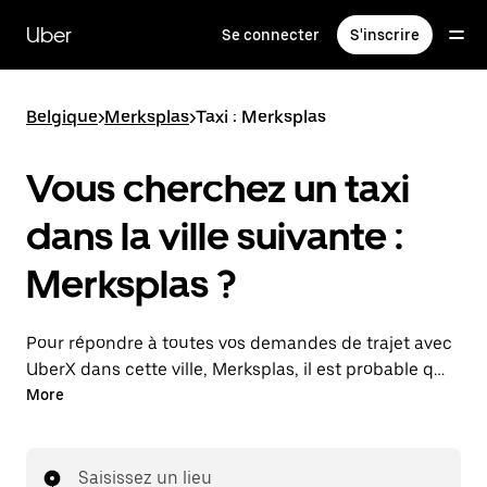
Passer
au
Uber
Se connecter
S'inscrire
contenu
principal
Belgique
>
Merksplas
>
Taxi : Merksplas
Vous cherchez un taxi
dans la ville suivante :
Merksplas ?
Pour répondre à toutes vos demandes de trajet avec
UberX dans cette ville, Merksplas, il est probable que
nous vous mettions en relation avec un chauffeur de
More
taxi. Le cas échéant, lors de votre trajet en taxi, vous
bénéficierez des mêmes prix abordables et de la
même disponibilité (24 h/24 et 7/j) qu'avec UberX.
Saisissez un lieu