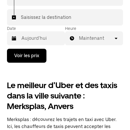
Saisissez la destination
Date
Heure
Maintenant
Appuyez
Voir les prix
sur
la
flèche
vers
le
Le meilleur d'Uber et des taxis
bas
pour
dans la ville suivante :
ouvrir
le
Merksplas, Anvers
calendrier
et
sélectionner
Merksplas : découvrez les trajets en taxi avec Uber.
une
date.
Ici, les chauffeurs de taxis peuvent accepter les