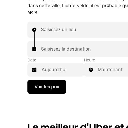
dans cette ville, Lichtervelde, il est probable 
mettions en relation avec un chauffeur de taxi.
More
échéant, lors de votre trajet en taxi, vous bénéf
mêmes prix abordables et de la même disponibi
Saisissez un lieu
(24 h/24 et 7/j) qu'avec UberX.
Saisissez la destination
Date
Heure
Maintenant
Appuyez
Voir les prix
sur
la
flèche
vers
le
bas
pour
Le meilleur d'Uber et d
ouvrir