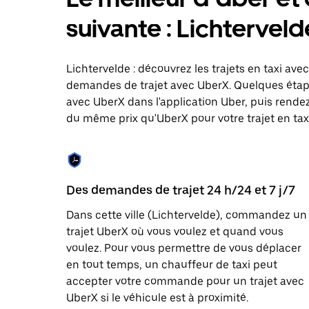
le
calendrier
suivante : Lichtervel
et
sélectionner
une
date.
Lichtervelde : découvrez les trajets en taxi ave
Appuyez
demandes de trajet avec UberX. Quelques étap
sur
avec UberX dans l'application Uber, puis rendez-
la
touche
du même prix qu'UberX pour votre trajet en taxi 
Échap
pour
fermer
le
calendrier.
Des demandes de trajet 24 h/24 et 7 j/7
Dans cette ville (Lichtervelde), commandez un
trajet UberX où vous voulez et quand vous
voulez. Pour vous permettre de vous déplacer
en tout temps, un chauffeur de taxi peut
accepter votre commande pour un trajet avec
UberX si le véhicule est à proximité.