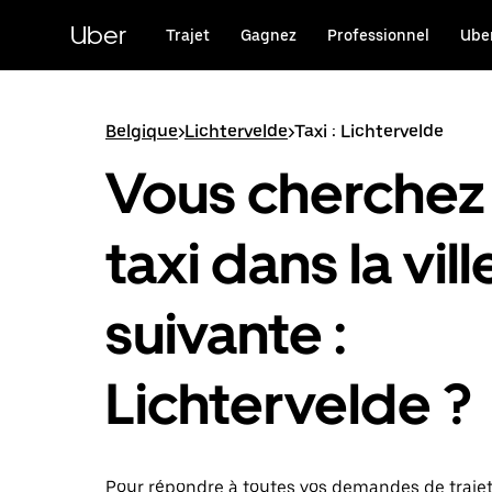
Passer
au
Uber
Trajet
Gagnez
Professionnel
Uber
contenu
principal
Belgique
>
Lichtervelde
>
Taxi : Lichtervelde
Vous cherchez
taxi dans la vill
suivante :
Lichtervelde ?
Pour répondre à toutes vos demandes de traje