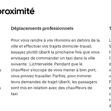
proximité
Déplacements professionnels
Pour vous rendre à vos réunions en dehors de la
L
ville et effectuer vos trajets domicile-travail,
S
essayez plutôt UberX la prochaine fois que vous
l
envisagez de commander un taxi dans la ville
l
suivante : Lichtervelde. Pendant que le
d
s
chauffeur s'occupe de vous mener à bon port,
vous pouvez travailler. Parfois, pour honorer
v
à
leurs demandes de trajet UberX, les passagers
F
s
sont mis en relation avec des chauffeurs de
e
taxi.
c
d