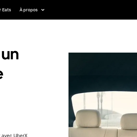
 Eats
À propos
 un
e
t avec UberX