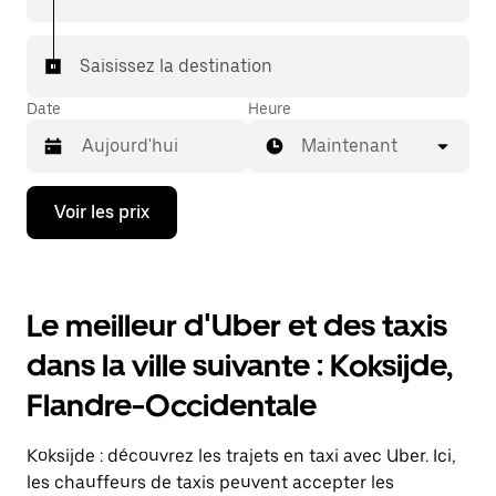
Saisissez la destination
Date
Heure
Maintenant
Appuyez
Voir les prix
sur
la
flèche
vers
le
Le meilleur d'Uber et des taxis
bas
pour
dans la ville suivante : Koksijde,
ouvrir
le
Flandre-Occidentale
calendrier
et
sélectionner
Koksijde : découvrez les trajets en taxi avec Uber. Ici,
une
date.
les chauffeurs de taxis peuvent accepter les