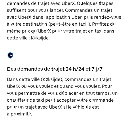
Appuyez
demandes de trajet avec UberX. Quelques étapes
sur
suffisent pour vous lancer. Commandez un trajet
la
touche
avec UberX dans l'application Uber, puis rendez-vous
Échap
à votre destination (peut-être en taxi !). Profitez du
pour
même prix qu'UberX pour votre trajet en taxi dans
fermer
le
cette ville : Koksijde.
calendrier.
Des demandes de trajet 24 h/24 et 7 j/7
Co
Dans cette ville (Koksijde), commandez un trajet
Ub
UberX où vous voulez et quand vous voulez. Pour
pr
vous permettre de vous déplacer en tout temps, un
ét
chauffeur de taxi peut accepter votre commande
de
pour un trajet avec UberX si le véhicule est
d'
à proximité.
be