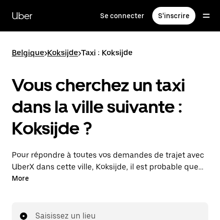
Passer
au
Uber
Se connecter
S'inscrire
contenu
principal
Belgique
>
Koksijde
>
Taxi : Koksijde
Vous cherchez un taxi
dans la ville suivante :
Koksijde ?
Pour répondre à toutes vos demandes de trajet avec
UberX dans cette ville, Koksijde, il est probable que
nous vous mettions en relation avec un chauffeur de
More
taxi. Le cas échéant, lors de votre trajet en taxi, vous
bénéficierez des mêmes prix abordables et de la
même disponibilité (24 h/24 et 7/j) qu'avec UberX.
Saisissez un lieu