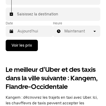
Saisissez la destination
Date
Heure
Maintenant
Appuyez
Voir les prix
sur
la
flèche
vers
le
Le meilleur d'Uber et des taxis
bas
pour
dans la ville suivante : Kangem,
ouvrir
le
Flandre-Occidentale
calendrier
et
sélectionner
Kangem : découvrez les trajets en taxi avec Uber. Ici,
une
date.
les chauffeurs de taxis peuvent accepter les