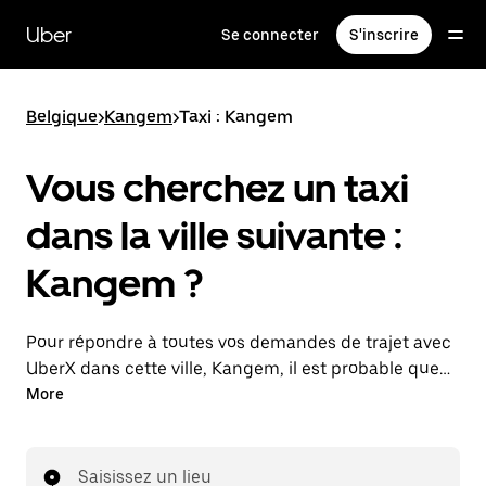
Passer
au
Uber
Se connecter
S'inscrire
contenu
principal
Belgique
>
Kangem
>
Taxi : Kangem
Vous cherchez un taxi
dans la ville suivante :
Kangem ?
Pour répondre à toutes vos demandes de trajet avec
UberX dans cette ville, Kangem, il est probable que
nous vous mettions en relation avec un chauffeur de
More
taxi. Le cas échéant, lors de votre trajet en taxi, vous
bénéficierez des mêmes prix abordables et de la
même disponibilité (24 h/24 et 7/j) qu'avec UberX.
Saisissez un lieu