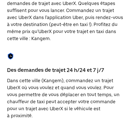
Appuyez
demandes de trajet avec UberX. Quelques étapes
sur
suffisent pour vous lancer. Commandez un trajet
la
touche
avec UberX dans l'application Uber, puis rendez-vous
Échap
à votre destination (peut-être en taxi !). Profitez du
pour
même prix qu'UberX pour votre trajet en taxi dans
fermer
le
cette ville : Kangem.
calendrier.
Des demandes de trajet 24 h/24 et 7 j/7
Co
Dans cette ville (Kangem), commandez un trajet
Ub
UberX où vous voulez et quand vous voulez. Pour
pr
vous permettre de vous déplacer en tout temps, un
ét
chauffeur de taxi peut accepter votre commande
de
pour un trajet avec UberX si le véhicule est
d'
à proximité.
be