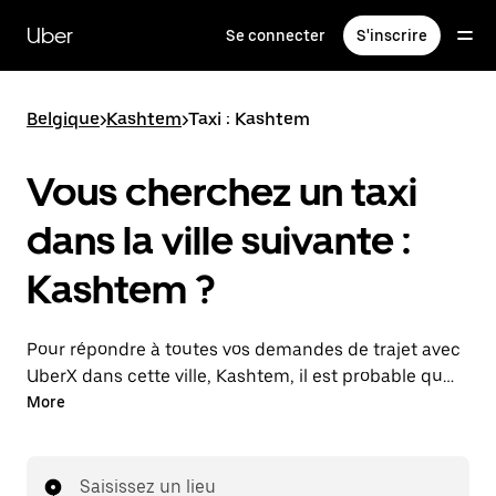
Passer
au
Uber
Se connecter
S'inscrire
contenu
principal
Belgique
>
Kashtem
>
Taxi : Kashtem
Vous cherchez un taxi
dans la ville suivante :
Kashtem ?
Pour répondre à toutes vos demandes de trajet avec
UberX dans cette ville, Kashtem, il est probable que
nous vous mettions en relation avec un chauffeur de
More
taxi. Le cas échéant, lors de votre trajet en taxi, vous
bénéficierez des mêmes prix abordables et de la
même disponibilité (24 h/24 et 7/j) qu'avec UberX.
Saisissez un lieu