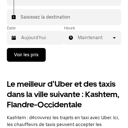
Saisissez la destination
Date
Heure
Maintenant
Appuyez
Voir les prix
sur
la
flèche
vers
le
Le meilleur d'Uber et des taxis
bas
pour
dans la ville suivante : Kashtem,
ouvrir
le
Flandre-Occidentale
calendrier
et
sélectionner
Kashtem : découvrez les trajets en taxi avec Uber. Ici,
une
date.
les chauffeurs de taxis peuvent accepter les