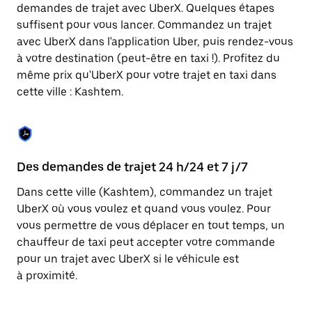
Appuyez
demandes de trajet avec UberX. Quelques étapes
sur
suffisent pour vous lancer. Commandez un trajet
la
touche
avec UberX dans l'application Uber, puis rendez-vous
Échap
à votre destination (peut-être en taxi !). Profitez du
pour
même prix qu'UberX pour votre trajet en taxi dans
fermer
le
cette ville : Kashtem.
calendrier.
Des demandes de trajet 24 h/24 et 7 j/7
Co
Dans cette ville (Kashtem), commandez un trajet
Ub
UberX où vous voulez et quand vous voulez. Pour
pr
vous permettre de vous déplacer en tout temps, un
qu
chauffeur de taxi peut accepter votre commande
fo
pour un trajet avec UberX si le véhicule est
d'
à proximité.
de