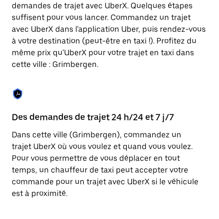
Appuyez
demandes de trajet avec UberX. Quelques étapes
sur
suffisent pour vous lancer. Commandez un trajet
la
touche
avec UberX dans l'application Uber, puis rendez-vous
Échap
à votre destination (peut-être en taxi !). Profitez du
pour
même prix qu'UberX pour votre trajet en taxi dans
fermer
le
cette ville : Grimbergen.
calendrier.
Des demandes de trajet 24 h/24 et 7 j/7
Co
Dans cette ville (Grimbergen), commandez un
Ub
trajet UberX où vous voulez et quand vous voulez.
pr
Pour vous permettre de vous déplacer en tout
qu
temps, un chauffeur de taxi peut accepter votre
fo
commande pour un trajet avec UberX si le véhicule
d'
est à proximité.
de