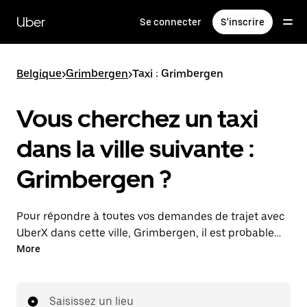
Passer
au
Uber
Se connecter
S'inscrire
contenu
principal
Belgique
>
Grimbergen
>
Taxi : Grimbergen
Vous cherchez un taxi
dans la ville suivante :
Grimbergen ?
Pour répondre à toutes vos demandes de trajet avec
UberX dans cette ville, Grimbergen, il est probable
que nous vous mettions en relation avec un
More
chauffeur de taxi. Le cas échéant, lors de votre trajet
en taxi, vous bénéficierez des mêmes prix
abordables et de la même disponibilité (24 h/24 et
Saisissez un lieu