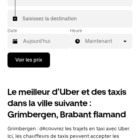
7/j) qu'avec UberX.
Saisissez la destination
Date
Heure
Maintenant
Appuyez
Voir les prix
sur
la
flèche
vers
le
Le meilleur d'Uber et des taxis
bas
pour
dans la ville suivante :
ouvrir
le
Grimbergen, Brabant flamand
calendrier
et
sélectionner
Grimbergen : découvrez les trajets en taxi avec Uber.
une
date.
Ici, les chauffeurs de taxis peuvent accepter les