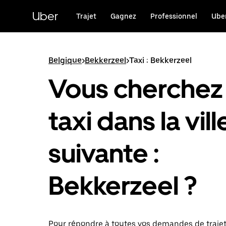
Passer
au
Uber
Trajet
Gagnez
Professionnel
Uber
contenu
principal
Belgique
>
Bekkerzeel
>
Taxi : Bekkerzeel
Vous cherchez
taxi dans la vill
suivante :
Bekkerzeel ?
Pour répondre à toutes vos demandes de traje