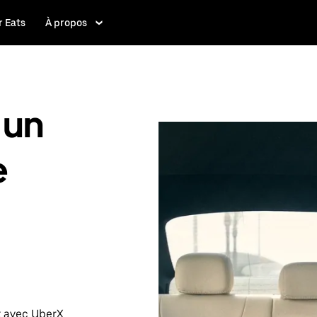
 Eats
À propos
 un
e
t avec UberX