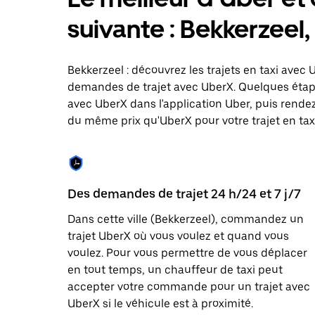
le
calendrier
suivante : Bekkerzeel
et
sélectionner
une
date.
Bekkerzeel : découvrez les trajets en taxi avec 
Appuyez
demandes de trajet avec UberX. Quelques étap
sur
avec UberX dans l'application Uber, puis rendez-
la
touche
du même prix qu'UberX pour votre trajet en taxi 
Échap
pour
fermer
le
calendrier.
Des demandes de trajet 24 h/24 et 7 j/7
Dans cette ville (Bekkerzeel), commandez un
trajet UberX où vous voulez et quand vous
voulez. Pour vous permettre de vous déplacer
en tout temps, un chauffeur de taxi peut
accepter votre commande pour un trajet avec
UberX si le véhicule est à proximité.