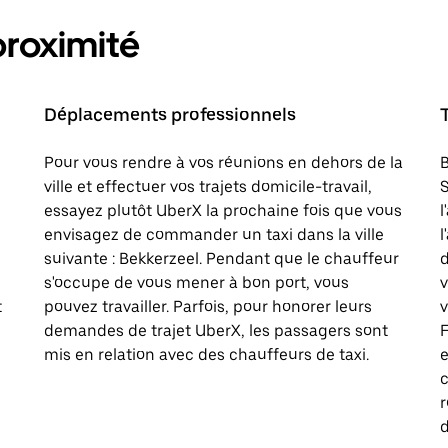
proximité
Déplacements professionnels
Pour vous rendre à vos réunions en dehors de la
B
ville et effectuer vos trajets domicile-travail,
S
essayez plutôt UberX la prochaine fois que vous
l
envisagez de commander un taxi dans la ville
l
n
suivante : Bekkerzeel. Pendant que le chauffeur
d
s'occupe de vous mener à bon port, vous
t
pouvez travailler. Parfois, pour honorer leurs
v
demandes de trajet UberX, les passagers sont
F
mis en relation avec des chauffeurs de taxi.
e
c
d