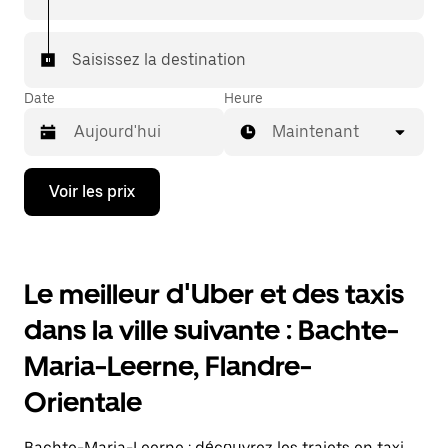
7/j) qu'avec UberX.
Saisissez la destination
Date
Heure
Maintenant
Appuyez
Voir les prix
sur
la
flèche
vers
le
Le meilleur d'Uber et des taxis
bas
pour
dans la ville suivante : Bachte-
ouvrir
le
Maria-Leerne, Flandre-
calendrier
et
Orientale
sélectionner
une
date.
Bachte-Maria-Leerne : découvrez les trajets en taxi