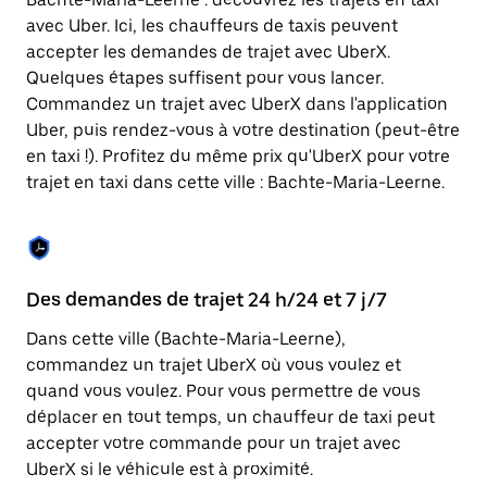
Appuyez
sur
avec Uber. Ici, les chauffeurs de taxis peuvent
la
accepter les demandes de trajet avec UberX.
touche
Quelques étapes suffisent pour vous lancer.
Échap
pour
Commandez un trajet avec UberX dans l'application
fermer
Uber, puis rendez-vous à votre destination (peut-être
le
en taxi !). Profitez du même prix qu'UberX pour votre
calendrier.
trajet en taxi dans cette ville : Bachte-Maria-Leerne.
Des demandes de trajet 24 h/24 et 7 j/7
Co
Dans cette ville (Bachte-Maria-Leerne),
Ub
commandez un trajet UberX où vous voulez et
pr
quand vous voulez. Pour vous permettre de vous
En
déplacer en tout temps, un chauffeur de taxi peut
fo
accepter votre commande pour un trajet avec
d'
UberX si le véhicule est à proximité.
de