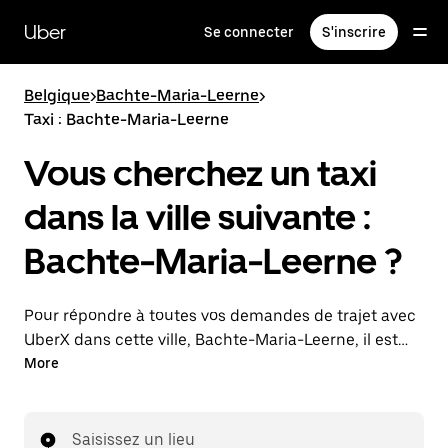
Passer
au
Uber
Se connecter
S'inscrire
contenu
principal
Belgique
>
Bachte-Maria-Leerne
>
Taxi : Bachte-Maria-Leerne
Vous cherchez un taxi
dans la ville suivante :
Bachte-Maria-Leerne ?
Pour répondre à toutes vos demandes de trajet avec
UberX dans cette ville, Bachte-Maria-Leerne, il est
probable que nous vous mettions en relation avec un
More
chauffeur de taxi. Le cas échéant, lors de votre trajet
en taxi, vous bénéficierez des mêmes prix
abordables et de la même disponibilité (24 h/24 et
Saisissez un lieu