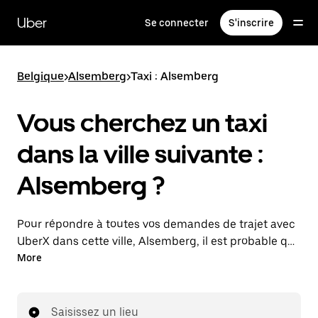
Passer
au
Uber
Se connecter
S'inscrire
contenu
principal
Belgique
>
Alsemberg
>
Taxi : Alsemberg
Vous cherchez un taxi
dans la ville suivante :
Alsemberg ?
Pour répondre à toutes vos demandes de trajet avec
UberX dans cette ville, Alsemberg, il est probable que
nous vous mettions en relation avec un chauffeur de
More
taxi. Le cas échéant, lors de votre trajet en taxi, vous
bénéficierez des mêmes prix abordables et de la
même disponibilité (24 h/24 et 7/j) qu'avec UberX.
Saisissez un lieu