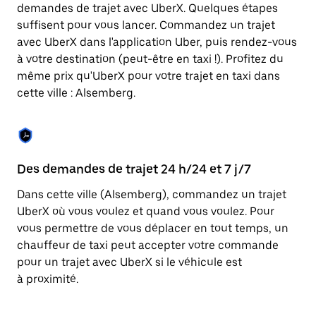
Appuyez
demandes de trajet avec UberX. Quelques étapes
sur
suffisent pour vous lancer. Commandez un trajet
la
touche
avec UberX dans l'application Uber, puis rendez-vous
Échap
à votre destination (peut-être en taxi !). Profitez du
pour
même prix qu'UberX pour votre trajet en taxi dans
fermer
le
cette ville : Alsemberg.
calendrier.
Des demandes de trajet 24 h/24 et 7 j/7
Co
Dans cette ville (Alsemberg), commandez un trajet
Ub
UberX où vous voulez et quand vous voulez. Pour
pr
vous permettre de vous déplacer en tout temps, un
qu
chauffeur de taxi peut accepter votre commande
fo
pour un trajet avec UberX si le véhicule est
d'
à proximité.
de