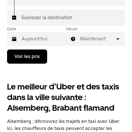
Saisissez la destination
Date
Heure
Maintenant
Appuyez
Voir les prix
sur
la
flèche
vers
le
Le meilleur d'Uber et des taxis
bas
pour
dans la ville suivante :
ouvrir
le
Alsemberg, Brabant flamand
calendrier
et
sélectionner
Alsemberg : découvrez les trajets en taxi avec Uber.
une
date.
Ici, les chauffeurs de taxis peuvent accepter les