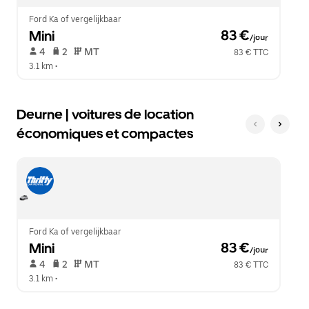
le
calendrier.
Ford Ka of vergelijkbaar
Mini
 83 €
/jour
 4   
 2   
 MT   
83 € TTC
3.1 km
 •  
Deurne | voitures de location
économiques et compactes
Ford Ka of vergelijkbaar
Mini
 83 €
/jour
 4   
 2   
 MT   
83 € TTC
3.1 km
 •  