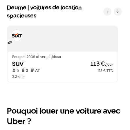
Deurne | voitures de location
spacieuses
Peugeot 2008 of vergelijkbaar
SUV
 113 €
/jour
 5   
 3   
 AT   
113 € TTC
3.2 km
 •  
Pouquoi louer une voiture avec
Uber ?