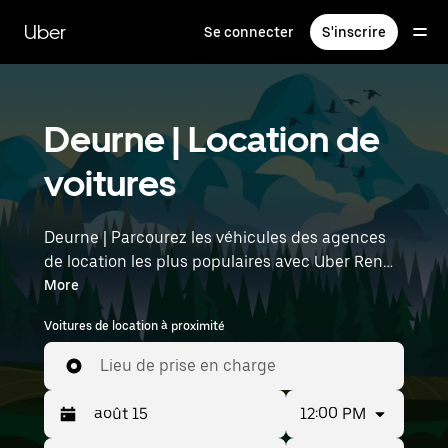
Passer
au
Uber
Se connecter
S'inscrire
contenu
principal
Deurne | Location de
voitures
Deurne | Parcourez les véhicules des agences
de location les plus populaires avec Uber Rent.
Des voitures électriques aux berlines de luxe en
More
passant par les SUV, vous trouverez des
Voitures de location à proximité
véhicules adaptés aux voyageurs en solo et aux
groupes comptant jusqu'à sept personnes.
Lieu de prise en charge
Saisissez l'heure et l'emplacement (par
exemple : Brussels Airport) pour trouver des
12:00 PM
voitures de location à proximité.