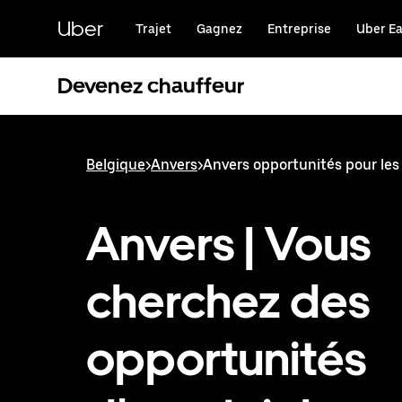
Passer
au
Uber
Trajet
Gagnez
Entreprise
Uber Ea
contenu
principal
Devenez chauffeur
Belgique
>
Anvers
>
Anvers opportunités pour les
Anvers | Vous
cherchez des
opportunités