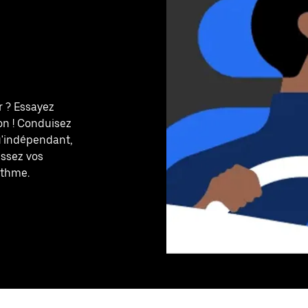
r ? Essayez
on ! Conduisez
u'indépendant,
sissez vos
ythme.