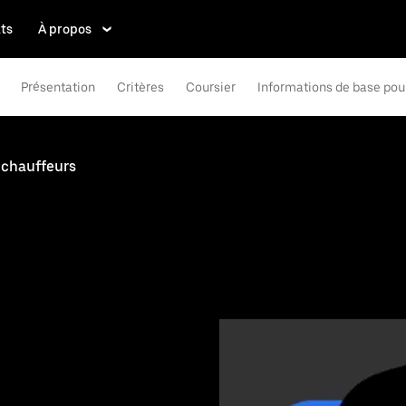
ts
À propos
Présentation
Critères
Coursier
Informations de base pou
 chauffeurs