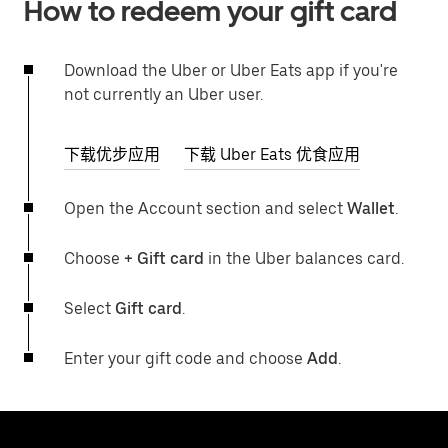
How to redeem your gift card
Download the Uber or Uber Eats app if you're
not currently an Uber user.
下载优步应用
下载 Uber Eats 优食应用
Open the Account section and select
Wallet
.
Choose
+ Gift card
in the Uber balances card.
Select
Gift card
.
Enter your gift code and choose
Add
.