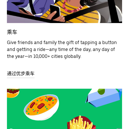
乘车
Give friends and family the gift of tapping a button
and getting a ride—any time of the day, any day of
the year—in 10,000+ cities globally.
通过优步乘车