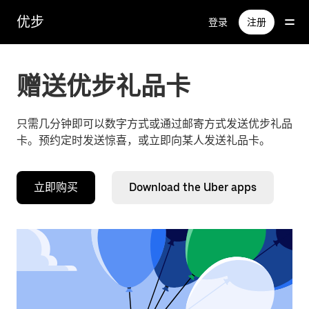
跳
优步
登录
注册
至
主
要
内
赠送优步礼品卡
容
只需几分钟即可以数字方式或通过邮寄方式发送优步礼品
卡。预约定时发送惊喜，或立即向某人发送礼品卡。
立即购买
Download the Uber apps