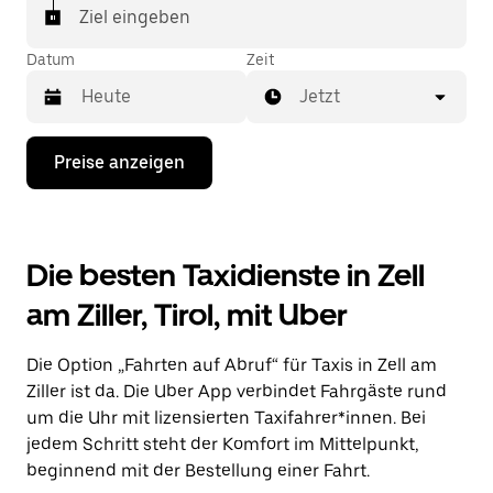
Ziel eingeben
Datum
Zeit
Jetzt
Drücke
Preise anzeigen
die
Nach-
unten-
Taste,
um
Die besten Taxidienste in Zell
mit
dem
am Ziller, Tirol, mit Uber
Kalender
zu
interagieren
Die Option „Fahrten auf Abruf“ für Taxis in Zell am
und
ein
Ziller ist da. Die Uber App verbindet Fahrgäste rund
Datum
um die Uhr mit lizensierten Taxifahrer*innen. Bei
auszuwählen.
jedem Schritt steht der Komfort im Mittelpunkt,
Drücke
die
beginnend mit der Bestellung einer Fahrt.
Escape-