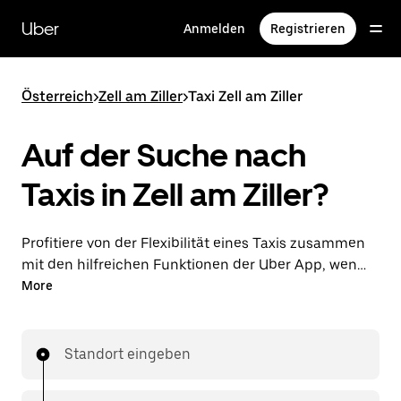
Direkt
zum
Uber
Anmelden
Registrieren
Hauptinhalt
Österreich
>
Zell am Ziller
>
Taxi Zell am Ziller
Auf der Suche nach
Taxis in Zell am Ziller?
Profitiere von der Flexibilität eines Taxis zusammen
mit den hilfreichen Funktionen der Uber App, wenn
du Fahrten über die Uber App in Zell am Ziller
More
unternimmst. Du kannst Last-minute-Fahrten rund
um die Uhr in der App oder online auf Abruf
bestellen und dir günstige Vorab-Fixpreise für jede
Standort eingeben
Fahrt sichern. Deine Fahrt ist nur wenige Fingertipps
entfernt.