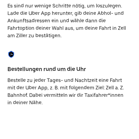
Taste,
Es sind nur wenige Schritte nötig, um loszulegen.
um
Lade die Uber App herunter, gib deine Abhol- und
den
Ankunftsadressen ein und wähle dann die
Kalender
zu
Fahrtoption deiner Wahl aus, um deine Fahrt in Zell
schließen.
am Ziller zu bestätigen.
Bestellungen rund um die Uhr
Vo
Bestelle zu jeder Tages- und Nachtzeit eine Fahrt
Be
mit der Uber App, z. B. mit folgendem Ziel: Zell a. Z.
am
Bahnhof. Dabei vermitteln wir dir Taxifahrer*innen
vo
in deiner Nähe.
Ta