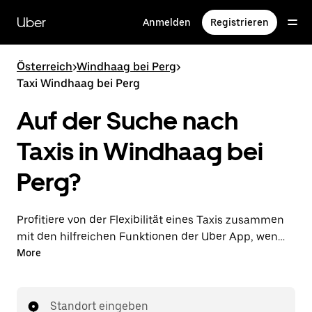
Direkt
zum
Uber
Anmelden
Registrieren
Hauptinhalt
Österreich
>
Windhaag bei Perg
>
Taxi Windhaag bei Perg
Auf der Suche nach
Taxis in Windhaag bei
Perg?
Profitiere von der Flexibilität eines Taxis zusammen
mit den hilfreichen Funktionen der Uber App, wenn
du Fahrten über die Uber App in Windhaag bei Perg
More
unternimmst. Du kannst Last-minute-Fahrten rund
um die Uhr in der App oder online auf Abruf
bestellen und dir günstige Vorab-Fixpreise für jede
Standort eingeben