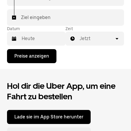
Fahrt sichern. Deine Fahrt ist nur wenige Fingertipps
entfernt.
Ziel eingeben
Datum
Zeit
Jetzt
Drücke
Preise anzeigen
die
Nach-
unten-
Taste,
um
Hol dir die Uber App, um eine
mit
dem
Fahrt zu bestellen
Kalender
zu
interagieren
und
ein
Lade sie im App Store herunter
Datum
auszuwählen.