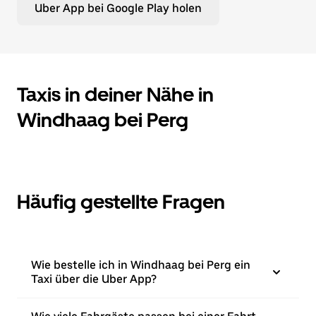
Drücke
Uber App bei Google Play holen
die
Escape-
Taste,
um
den
Kalender
Taxis in deiner Nähe in
zu
schließen.
Windhaag bei Perg
Häufig gestellte Fragen
Wie bestelle ich in Windhaag bei Perg ein
Taxi über die Uber App?