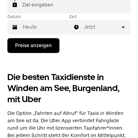
Ziel eingeben
Datum
Zeit
Jetzt
Drücke
Preise anzeigen
die
Nach-
unten-
Taste,
um
Die besten Taxidienste in
mit
dem
Winden am See, Burgenland,
Kalender
zu
mit Uber
interagieren
und
ein
Die Option „Fahrten auf Abruf“ für Taxis in Winden
Datum
auszuwählen.
am See ist da. Die Uber App verbindet Fahrgäste
Drücke
rund um die Uhr mit lizensierten Taxifahrer*innen.
die
Bei jedem Schritt steht der Komfort im Mittelpunkt,
Escape-