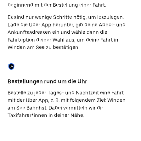
Taste,
beginnend mit der Bestellung einer Fahrt.
um
den
Es sind nur wenige Schritte nötig, um loszulegen.
Kalender
Lade die Uber App herunter, gib deine Abhol- und
zu
Ankunftsadressen ein und wähle dann die
schließen.
Fahrtoption deiner Wahl aus, um deine Fahrt in
Winden am See zu bestätigen.
Bestellungen rund um die Uhr
Vo
Bestelle zu jeder Tages- und Nachtzeit eine Fahrt
Be
mit der Uber App, z. B. mit folgendem Ziel: Winden
Wi
am See Bahnhst. Dabei vermitteln wir dir
di
Taxifahrer*innen in deiner Nähe.
Ta