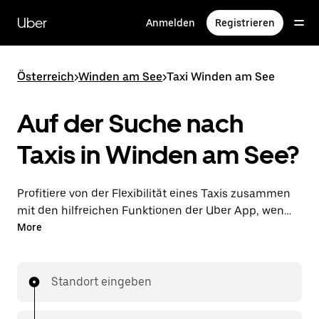
Direkt
zum
Uber
Anmelden
Registrieren
Hauptinhalt
Österreich
>
Winden am See
>
Taxi Winden am See
Auf der Suche nach
Taxis in Winden am See?
Profitiere von der Flexibilität eines Taxis zusammen
mit den hilfreichen Funktionen der Uber App, wenn
du Fahrten über die Uber App in Winden am See
More
unternimmst. Du kannst Last-minute-Fahrten rund
um die Uhr in der App oder online auf Abruf
bestellen und dir günstige Vorab-Fixpreise für jede
Standort eingeben
Fahrt sichern. Deine Fahrt ist nur wenige Fingertipps
entfernt.