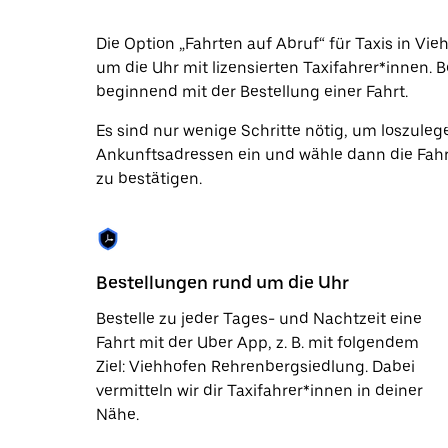
Datum
auszuwählen.
Die Option „Fahrten auf Abruf“ für Taxis in Vi
Drücke
um die Uhr mit lizensierten Taxifahrer*innen. B
die
Escape-
beginnend mit der Bestellung einer Fahrt.
Taste,
um
Es sind nur wenige Schritte nötig, um loszuleg
den
Ankunftsadressen ein und wähle dann die Fahr
Kalender
zu
zu bestätigen.
schließen.
Bestellungen rund um die Uhr
Bestelle zu jeder Tages- und Nachtzeit eine
Fahrt mit der Uber App, z. B. mit folgendem
Ziel: Viehhofen Rehrenbergsiedlung. Dabei
vermitteln wir dir Taxifahrer*innen in deiner
Nähe.