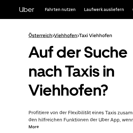
Direkt
zum
Uber
Fahrten nutzen
Laufwerk ausliefern
Hauptinhalt
Österreich
>
Viehhofen
>
Taxi Viehhofen
Auf der Suche
nach Taxis in
Viehhofen?
Profitiere von der Flexibilität eines Taxis zus
den hilfreichen Funktionen der Uber App, wen
über die Uber App in Viehhofen unternimmst. 
More