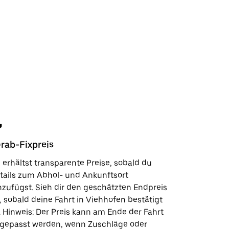
rab-Fixpreis
Sicherhe
 erhältst transparente Preise, sobald du
In wenige
tails zum Abhol- und Ankunftsort
Kundensup
nzufügst. Sieh dir den geschätzten Endpreis
deinen Lie
, sobald deine Fahrt in Viehhofen bestätigt
Sicherhei
t. Hinweis: Der Preis kann am Ende der Fahrt
wie wir fü
gepasst werden, wenn Zuschläge oder