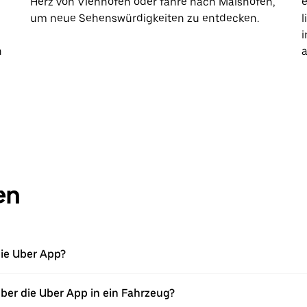
Herz von Viehhofen oder fahre nach Maishofen,
e
um neue Sehenswürdigkeiten zu entdecken.
l
i
h
a
en
die Uber App?
über die Uber App in ein Fahrzeug?