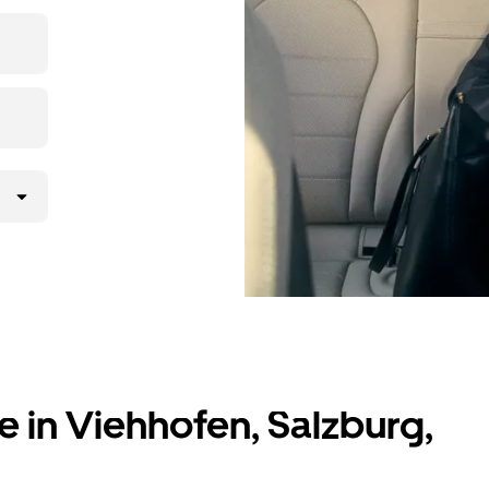
pp oder
rab-
t nur wenige
e in Viehhofen, Salzburg,