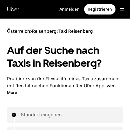
Direkt
zum
Uber
Anmelden
Registrieren
Hauptinhalt
Österreich
>
Reisenberg
>
Taxi Reisenberg
Auf der Suche nach
Taxis in Reisenberg?
Profitiere von der Flexibilität eines Taxis zusammen
mit den hilfreichen Funktionen der Uber App, wenn
du Fahrten über die Uber App in Reisenberg
More
unternimmst. Du kannst Last-minute-Fahrten rund
um die Uhr in der App oder online auf Abruf
bestellen und dir günstige Vorab-Fixpreise für jede
Standort eingeben
Fahrt sichern. Deine Fahrt ist nur wenige Fingertipps
entfernt.