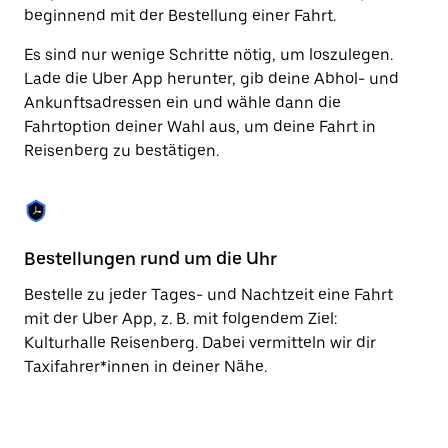
Taste,
beginnend mit der Bestellung einer Fahrt.
um
den
Es sind nur wenige Schritte nötig, um loszulegen.
Kalender
Lade die Uber App herunter, gib deine Abhol- und
zu
Ankunftsadressen ein und wähle dann die
schließen.
Fahrtoption deiner Wahl aus, um deine Fahrt in
Reisenberg zu bestätigen.
Bestellungen rund um die Uhr
Vo
Bestelle zu jeder Tages- und Nachtzeit eine Fahrt
Be
mit der Uber App, z. B. mit folgendem Ziel:
Re
Kulturhalle Reisenberg. Dabei vermitteln wir dir
mi
Taxifahrer*innen in deiner Nähe.
Ta