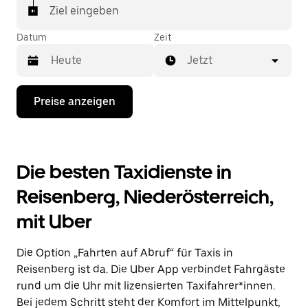
Ziel eingeben
Datum
Zeit
Jetzt
Drücke
Preise anzeigen
die
Nach-
unten-
Taste,
um
Die besten Taxidienste in
mit
dem
Reisenberg, Niederösterreich,
Kalender
zu
mit Uber
interagieren
und
ein
Die Option „Fahrten auf Abruf“ für Taxis in
Datum
auszuwählen.
Reisenberg ist da. Die Uber App verbindet Fahrgäste
Drücke
rund um die Uhr mit lizensierten Taxifahrer*innen.
die
Bei jedem Schritt steht der Komfort im Mittelpunkt,
Escape-