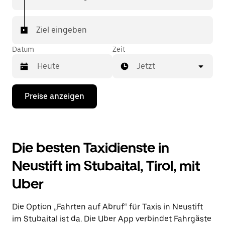
jede Fahrt sichern. Deine Fahrt ist nur wenige
Fingertipps entfernt.
Ziel eingeben
Datum
Zeit
Jetzt
Drücke
Preise anzeigen
die
Nach-
unten-
Taste,
um
Die besten Taxidienste in
mit
dem
Neustift im Stubaital, Tirol, mit
Kalender
zu
Uber
interagieren
und
ein
Die Option „Fahrten auf Abruf“ für Taxis in Neustift
Datum
auszuwählen.
im Stubaital ist da. Die Uber App verbindet Fahrgäste