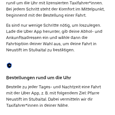
Drücke
rund um die Uhr mit lizensierten Taxifahrer*innen.
die
Bei jedem Schritt steht der Komfort im Mittelpunkt,
Escape-
Taste,
beginnend mit der Bestellung einer Fahrt.
um
den
Es sind nur wenige Schritte nötig, um loszulegen.
Kalender
Lade die Uber App herunter, gib deine Abhol- und
zu
Ankunftsadressen ein und wähle dann die
schließen.
Fahrtoption deiner Wahl aus, um deine Fahrt in
Neustift im Stubaital zu bestätigen.
Bestellungen rund um die Uhr
Vo
Bestelle zu jeder Tages- und Nachtzeit eine Fahrt
Be
mit der Uber App, z. B. mit folgendem Ziel: Pfarre
Ne
Neustift im Stubaital. Dabei vermitteln wir dir
ve
Taxifahrer*innen in deiner Nähe.
di