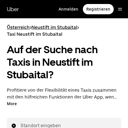
Direkt
zum
Uber
Anmelden
Registrieren
Hauptinhalt
Österreich
>
Neustift im Stubaital
>
Taxi Neustift im Stubaital
Auf der Suche nach
Taxis in Neustift im
Stubaital?
Profitiere von der Flexibilität eines Taxis zusammen
mit den hilfreichen Funktionen der Uber App, wenn
du Fahrten über die Uber App in Neustift im
More
Stubaital unternimmst. Du kannst Last-minute-
Fahrten rund um die Uhr in der App oder online auf
Abruf bestellen und dir günstige Vorab-Fixpreise für
Standort eingeben