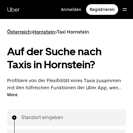
Direkt
zum
Uber
Anmelden
Registrieren
Hauptinhalt
Österreich
>
Hornstein
>
Taxi Hornstein
Auf der Suche nach
Taxis in Hornstein?
Profitiere von der Flexibilität eines Taxis zusammen
mit den hilfreichen Funktionen der Uber App, wenn
du Fahrten über die Uber App in Hornstein
More
unternimmst. Du kannst Last-minute-Fahrten rund
um die Uhr in der App oder online auf Abruf
bestellen und dir günstige Vorab-Fixpreise für jede
Standort eingeben
Fahrt sichern. Deine Fahrt ist nur wenige Fingertipps
entfernt.