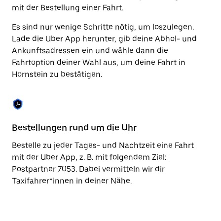
Taste,
mit der Bestellung einer Fahrt.
um
den
Es sind nur wenige Schritte nötig, um loszulegen.
Kalender
Lade die Uber App herunter, gib deine Abhol- und
zu
Ankunftsadressen ein und wähle dann die
schließen.
Fahrtoption deiner Wahl aus, um deine Fahrt in
Hornstein zu bestätigen.
Bestellungen rund um die Uhr
Vo
Bestelle zu jeder Tages- und Nachtzeit eine Fahrt
Be
mit der Uber App, z. B. mit folgendem Ziel:
Ho
Postpartner 7053. Dabei vermitteln wir dir
vo
Taxifahrer*innen in deiner Nähe.
Ta