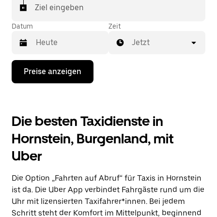
Ziel eingeben
Datum
Zeit
Jetzt
Drücke
Preise anzeigen
die
Nach-
unten-
Taste,
um
Die besten Taxidienste in
mit
dem
Hornstein, Burgenland, mit
Kalender
zu
Uber
interagieren
und
ein
Die Option „Fahrten auf Abruf“ für Taxis in Hornstein
Datum
auszuwählen.
ist da. Die Uber App verbindet Fahrgäste rund um die
Drücke
Uhr mit lizensierten Taxifahrer*innen. Bei jedem
die
Schritt steht der Komfort im Mittelpunkt, beginnend
Escape-