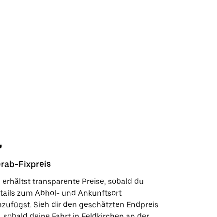
rab-Fixpreis
Sicherhe
 erhältst transparente Preise, sobald du
In wenige
tails zum Abhol- und Ankunftsort
Kundensup
nzufügst. Sieh dir den geschätzten Endpreis
deinen Lie
, sobald deine Fahrt in Feldkirchen an der
Sicherhei