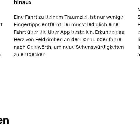
hinaus
M
Eine Fahrt zu deinem Traumziel, ist nur wenige
kt
Fingertipps entfernt. Du musst lediglich eine
Fahrt über die Uber App bestellen. Erkunde das
e
Herz von Feldkirchen an der Donau oder fahre
l
nach Goldwörth, um neue Sehenswürdigkeiten
i
h
zu entdecken.
a
en