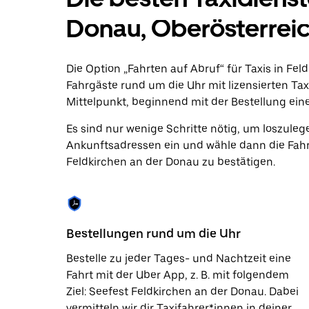
zu
interagieren
Donau, Oberösterreic
und
ein
Datum
auszuwählen.
Die Option „Fahrten auf Abruf“ für Taxis in Fel
Drücke
Fahrgäste rund um die Uhr mit lizensierten Tax
die
Mittelpunkt, beginnend mit der Bestellung eine
Escape-
Taste,
Es sind nur wenige Schritte nötig, um loszuleg
um
den
Ankunftsadressen ein und wähle dann die Fahr
Kalender
Feldkirchen an der Donau zu bestätigen.
zu
schließen.
Bestellungen rund um die Uhr
Bestelle zu jeder Tages- und Nachtzeit eine
Fahrt mit der Uber App, z. B. mit folgendem
Ziel: Seefest Feldkirchen an der Donau. Dabei
vermitteln wir dir Taxifahrer*innen in deiner