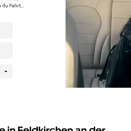
n du Fahrten
rund um die
und dir
. Deine
e in Feldkirchen an der