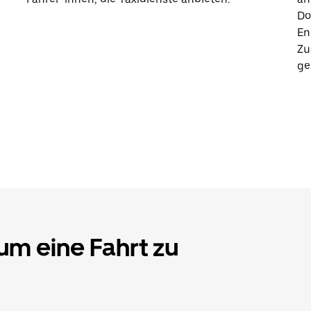
Do
En
Zu
ge
 um eine Fahrt zu