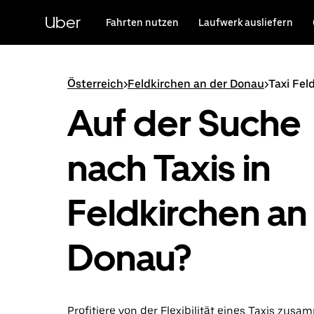
Direkt
zum
Uber
Fahrten nutzen
Laufwerk ausliefern
Hauptinhalt
Österreich
>
Feldkirchen an der Donau
>
Taxi Fel
Auf der Suche
nach Taxis in
Feldkirchen an
Donau?
Profitiere von der Flexibilität eines Taxis zus