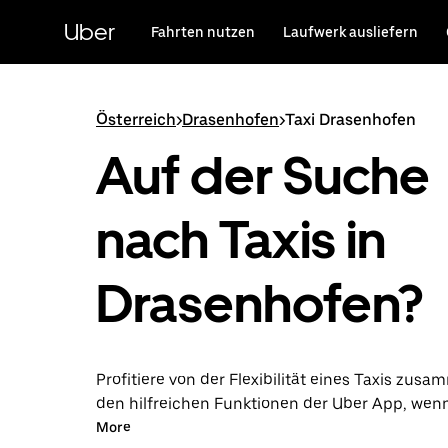
Direkt
zum
Uber
Fahrten nutzen
Laufwerk ausliefern
Hauptinhalt
Österreich
>
Drasenhofen
>
Taxi Drasenhofen
Auf der Suche
nach Taxis in
Drasenhofen?
Profitiere von der Flexibilität eines Taxis zus
den hilfreichen Funktionen der Uber App, wen
über die Uber App in Drasenhofen unternimms
More