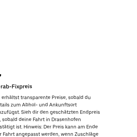
rab-Fixpreis
Sicherhe
 erhältst transparente Preise, sobald du
In wenige
tails zum Abhol- und Ankunftsort
Kundensup
nzufügst. Sieh dir den geschätzten Endpreis
deinen Lie
, sobald deine Fahrt in Drasenhofen
Sicherhei
stätigt ist. Hinweis: Der Preis kann am Ende
wie wir fü
r Fahrt angepasst werden, wenn Zuschläge