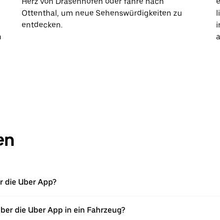
Herz von Drasenhofen oder fahre nach
e
Ottenthal, um neue Sehenswürdigkeiten zu
l
entdecken.
i
h
a
en
er die Uber App?
über die Uber App in ein Fahrzeug?