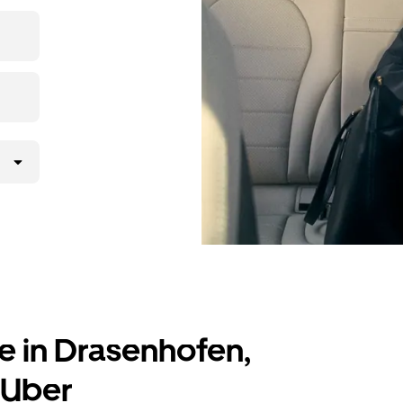
pp oder
rab-
t nur wenige
e in Drasenhofen,
 Uber