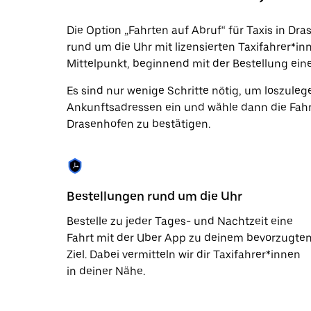
Datum
auszuwählen.
Die Option „Fahrten auf Abruf“ für Taxis in Dr
Drücke
rund um die Uhr mit lizensierten Taxifahrer*in
die
Escape-
Mittelpunkt, beginnend mit der Bestellung eine
Taste,
um
Es sind nur wenige Schritte nötig, um loszuleg
den
Ankunftsadressen ein und wähle dann die Fahr
Kalender
zu
Drasenhofen zu bestätigen.
schließen.
Bestellungen rund um die Uhr
Bestelle zu jeder Tages- und Nachtzeit eine
Fahrt mit der Uber App zu deinem bevorzugte
Ziel. Dabei vermitteln wir dir Taxifahrer*innen
in deiner Nähe.