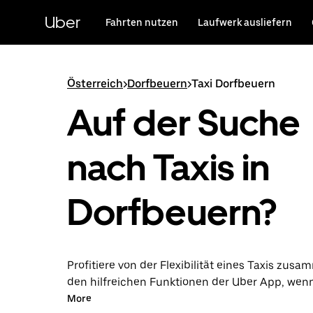
Direkt
zum
Uber
Fahrten nutzen
Laufwerk ausliefern
Hauptinhalt
Österreich
>
Dorfbeuern
>
Taxi Dorfbeuern
Auf der Suche
nach Taxis in
Dorfbeuern?
Profitiere von der Flexibilität eines Taxis zus
den hilfreichen Funktionen der Uber App, wen
über die Uber App in Dorfbeuern unternimmst.
More