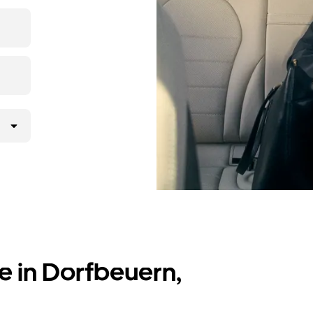
pp oder
rab-
t nur wenige
e in Dorfbeuern,