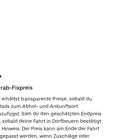
rab-Fixpreis
Sicherhe
 erhältst transparente Preise, sobald du
In wenige
tails zum Abhol- und Ankunftsort
Kundensup
nzufügst. Sieh dir den geschätzten Endpreis
deinen Lie
, sobald deine Fahrt in Dorfbeuern bestätigt
Sicherhei
t. Hinweis: Der Preis kann am Ende der Fahrt
wie wir fü
gepasst werden, wenn Zuschläge oder