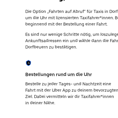
Datum
auszuwählen.
Die Option „Fahrten auf Abruf“ für Taxis in Do
Drücke
um die Uhr mit lizensierten Taxifahrer*innen. B
die
Escape-
beginnend mit der Bestellung einer Fahrt.
Taste,
um
Es sind nur wenige Schritte nötig, um loszuleg
den
Ankunftsadressen ein und wähle dann die Fahr
Kalender
zu
Dorfbeuern zu bestätigen.
schließen.
Bestellungen rund um die Uhr
Bestelle zu jeder Tages- und Nachtzeit eine
Fahrt mit der Uber App zu deinem bevorzugte
Ziel. Dabei vermitteln wir dir Taxifahrer*innen
in deiner Nähe.