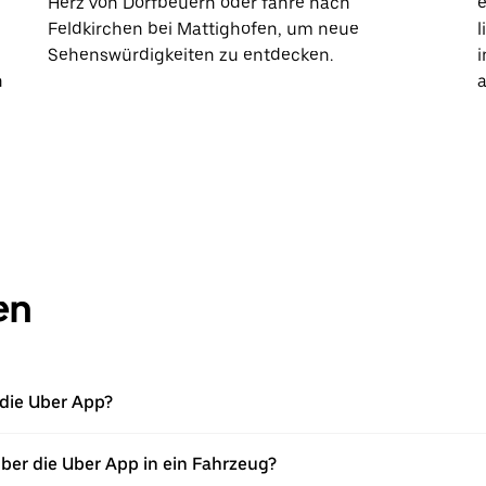
Herz von Dorfbeuern oder fahre nach
e
Feldkirchen bei Mattighofen, um neue
l
Sehenswürdigkeiten zu entdecken.
i
h
a
en
 die Uber App?
über die Uber App in ein Fahrzeug?