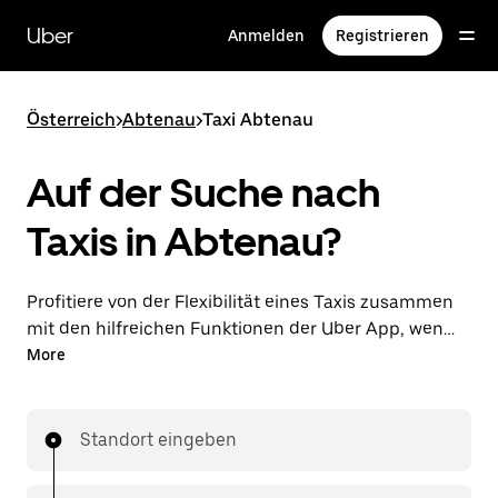
Direkt
zum
Uber
Anmelden
Registrieren
Hauptinhalt
Österreich
>
Abtenau
>
Taxi Abtenau
Auf der Suche nach
Taxis in Abtenau?
Profitiere von der Flexibilität eines Taxis zusammen
mit den hilfreichen Funktionen der Uber App, wenn
du Fahrten über die Uber App in Abtenau
More
unternimmst. Du kannst Last-minute-Fahrten rund
um die Uhr in der App oder online auf Abruf
bestellen und dir günstige Vorab-Fixpreise für jede
Standort eingeben
Fahrt sichern. Deine Fahrt ist nur wenige Fingertipps
entfernt.