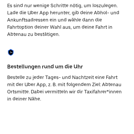
Taste,
Es sind nur wenige Schritte nötig, um loszulegen.
um
Lade die Uber App herunter, gib deine Abhol- und
den
Ankunftsadressen ein und wähle dann die
Kalender
zu
Fahrtoption deiner Wahl aus, um deine Fahrt in
schließen.
Abtenau zu bestätigen.
Bestellungen rund um die Uhr
Vo
Bestelle zu jeder Tages- und Nachtzeit eine Fahrt
Be
mit der Uber App, z. B. mit folgendem Ziel: Abtenau
Ab
Ortsmitte. Dabei vermitteln wir dir Taxifahrer*innen
vo
in deiner Nähe.
Ta