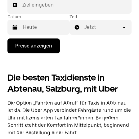
Ziel eingeben
Datum
Zeit
Jetzt
Drücke
Preise anzeigen
die
Nach-
unten-
Taste,
um
Die besten Taxidienste in
mit
dem
Abtenau, Salzburg, mit Uber
Kalender
zu
interagieren
Die Option „Fahrten auf Abruf“ für Taxis in Abtenau
und
ein
ist da. Die Uber App verbindet Fahrgäste rund um die
Datum
Uhr mit lizensierten Taxifahrer*innen. Bei jedem
auszuwählen.
Schritt steht der Komfort im Mittelpunkt, beginnend
Drücke
die
mit der Bestellung einer Fahrt.
Escape-